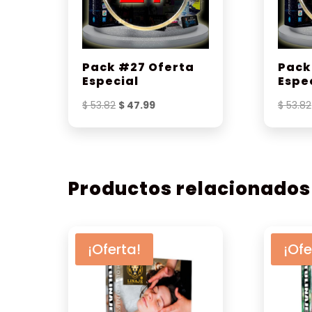
Pack #27 Oferta
Pack
Especial
Espe
El
El
$
53.82
$
47.99
$
53.82
precio
precio
original
actual
era:
es:
$ 53.82.
$ 47.99.
Productos relacionados
¡Oferta!
¡Ofe