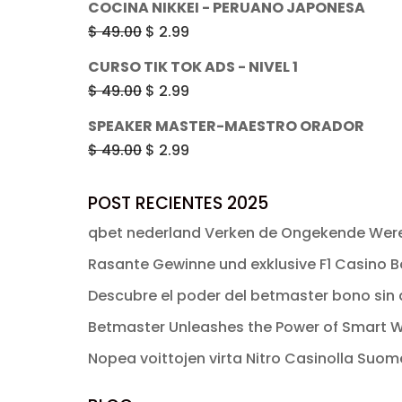
COCINA NIKKEI - PERUANO JAPONESA
$ 49.00.
$ 2.99.
original
actual
El
El
$
49.00
$
2.99
era:
es:
precio
precio
CURSO TIK TOK ADS - NIVEL 1
$ 49.00.
$ 2.99.
original
actual
El
El
$
49.00
$
2.99
era:
es:
precio
precio
SPEAKER MASTER-MAESTRO ORADOR
$ 49.00.
$ 2.99.
original
actual
El
El
$
49.00
$
2.99
era:
es:
precio
precio
$ 49.00.
$ 2.99.
original
actual
POST RECIENTES 2025
era:
es:
qbet nederland Verken de Ongekende Were
$ 49.00.
$ 2.99.
Rasante Gewinne und exklusive F1 Casino Bo
Descubre el poder del betmaster bono sin d
Betmaster Unleashes the Power of Smart W
Nopea voittojen virta Nitro Casinolla Suo