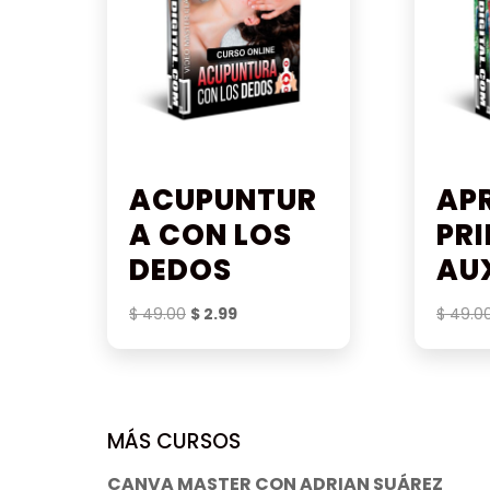
ACUPUNTUR
AP
A CON LOS
PR
DEDOS
AU
El
El
$
49.00
$
2.99
$
49.0
precio
precio
original
actual
era:
es:
$ 49.00.
$ 2.99.
MÁS CURSOS
CANVA MASTER CON ADRIAN SUÁREZ