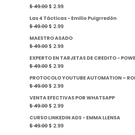
El
El
$
49.00
$
2.99
precio
precio
Las 4 Tácticas - Emilio Puigrredón
original
actual
El
El
$
49.00
$
2.99
era:
es:
precio
precio
MAESTRO ASADO
$ 49.00.
$ 2.99.
original
actual
El
El
$
49.00
$
2.99
era:
es:
precio
precio
EXPERTO EN TARJETAS DE CREDITO - PO
$ 49.00.
$ 2.99.
original
actual
El
El
$
49.00
$
2.99
era:
es:
precio
precio
PROTOCOLO YOUTUBE AUTOMATION – RO
$ 49.00.
$ 2.99.
original
actual
El
El
$
49.00
$
2.99
era:
es:
precio
precio
VENTA EFECTIVAS POR WHATSAPP
$ 49.00.
$ 2.99.
original
actual
El
El
$
49.00
$
2.99
era:
es:
precio
precio
CURSO LINKEDIN ADS - EMMA LLENSA
$ 49.00.
$ 2.99.
original
actual
El
El
$
49.00
$
2.99
era:
es:
precio
precio