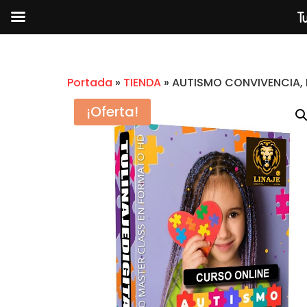
Tu
Portada
»
TIENDA
»
AUTISMO CONVIVENCIA, 
¡Oferta!