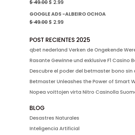
El
El
$
49.00
$
2.99
era:
es:
precio
precio
GOOGLE ADS -ALBEIRO OCHOA
$ 49.00.
$ 2.99.
original
actual
El
El
$
49.00
$
2.99
era:
es:
precio
precio
$ 49.00.
$ 2.99.
original
actual
POST RECIENTES 2025
era:
es:
qbet nederland Verken de Ongekende Were
$ 49.00.
$ 2.99.
Rasante Gewinne und exklusive F1 Casino Bo
Descubre el poder del betmaster bono sin d
Betmaster Unleashes the Power of Smart W
Nopea voittojen virta Nitro Casinolla Suo
BLOG
Desastres Naturales
Inteligencia Artificial