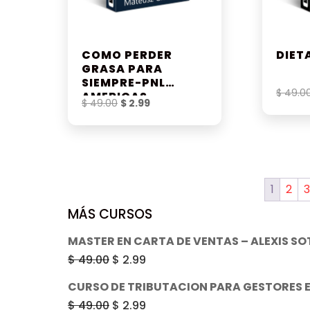
COMO PERDER
DIETA
GRASA PARA
SIEMPRE-PNL
$
49.0
AMERICAS
El
El
$
49.00
$
2.99
precio
precio
original
actual
era:
es:
$ 49.00.
$ 2.99.
1
2
3
MÁS CURSOS
MASTER EN CARTA DE VENTAS – ALEXIS S
El
El
$
49.00
$
2.99
precio
precio
CURSO DE TRIBUTACION PARA GESTORES E 
original
actual
El
El
$
49.00
$
2.99