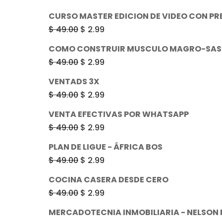
era:
es:
precio
precio
CURSO MASTER EDICION DE VIDEO CON PR
$ 49.00.
$ 2.99.
original
actual
El
El
$
49.00
$
2.99
era:
es:
precio
precio
COMO CONSTRUIR MUSCULO MAGRO-SAS
$ 49.00.
$ 2.99.
original
actual
El
El
$
49.00
$
2.99
era:
es:
precio
precio
VENTADS 3X
$ 49.00.
$ 2.99.
original
actual
El
El
$
49.00
$
2.99
era:
es:
precio
precio
VENTA EFECTIVAS POR WHATSAPP
$ 49.00.
$ 2.99.
original
actual
El
El
$
49.00
$
2.99
era:
es:
precio
precio
PLAN DE LIGUE - ÁFRICA BOS
$ 49.00.
$ 2.99.
original
actual
El
El
$
49.00
$
2.99
era:
es:
precio
precio
COCINA CASERA DESDE CERO
$ 49.00.
$ 2.99.
original
actual
El
El
$
49.00
$
2.99
era:
es:
precio
precio
MERCADOTECNIA INMOBILIARIA - NELSON
$ 49.00.
$ 2.99.
original
actual