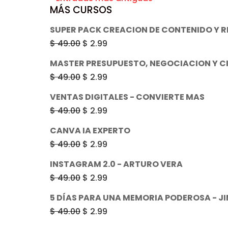
MÁS CURSOS
SUPER PACK CREACION DE CONTENIDO Y R
El
El
$
49.00
$
2.99
precio
precio
MASTER PRESUPUESTO, NEGOCIACION Y CI
original
actual
El
El
$
49.00
$
2.99
era:
es:
precio
precio
VENTAS DIGITALES - CONVIERTE MAS
$ 49.00.
$ 2.99.
original
actual
El
El
$
49.00
$
2.99
era:
es:
precio
precio
CANVA IA EXPERTO
$ 49.00.
$ 2.99.
original
actual
El
El
$
49.00
$
2.99
era:
es:
precio
precio
INSTAGRAM 2.0 - ARTURO VERA
$ 49.00.
$ 2.99.
original
actual
El
El
$
49.00
$
2.99
era:
es:
precio
precio
5 DÍAS PARA UNA MEMORIA PODEROSA - J
$ 49.00.
$ 2.99.
original
actual
El
El
$
49.00
$
2.99
era:
es:
precio
precio