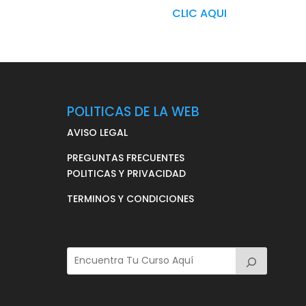
CLIC AQUI
POLITICAS DE LA WEB
AVISO LEGAL
PREGUNTAS FRECUENTES
POLITICAS Y PRIVACIDAD
TERMINOS Y CONDICIONES