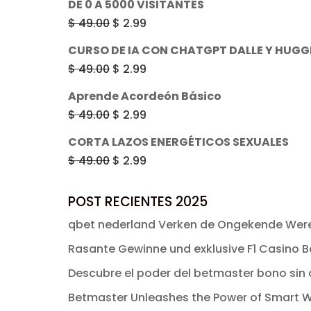
DE 0 A 5000 VISITANTES
$ 49.00.
$ 2.99.
original
actual
El
El
$
49.00
$
2.99
era:
es:
precio
precio
CURSO DE IA CON CHATGPT DALLE Y HUGG
$ 49.00.
$ 2.99.
original
actual
El
El
$
49.00
$
2.99
era:
es:
precio
precio
Aprende Acordeón Básico
$ 49.00.
$ 2.99.
original
actual
El
El
$
49.00
$
2.99
era:
es:
precio
precio
CORTA LAZOS ENERGÉTICOS SEXUALES
$ 49.00.
$ 2.99.
original
actual
El
El
$
49.00
$
2.99
era:
es:
precio
precio
$ 49.00.
$ 2.99.
original
actual
POST RECIENTES 2025
era:
es:
qbet nederland Verken de Ongekende Were
$ 49.00.
$ 2.99.
Rasante Gewinne und exklusive F1 Casino Bo
Descubre el poder del betmaster bono sin d
Betmaster Unleashes the Power of Smart W