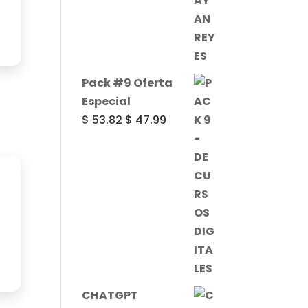
Pack #9 Oferta
Especial
El
El
$
53.82
$
47.99
precio
precio
original
actual
era:
es:
$ 53.82.
$ 47.99.
CHATGPT