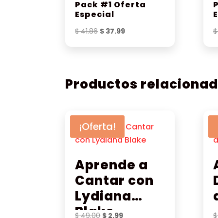
Pack #1 Oferta
Especial
El
El
$
41.86
$
37.99
$
precio
precio
original
actual
era:
es:
$ 41.86.
$ 37.99.
Productos relaciona
¡Oferta!
Aprende a
Cantar con
Lydiana
Blake
El
El
$
49.00
$
2.99
$