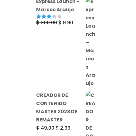
Express Launch -
Marcos Araujo
El
El
$
300.00
$
9.90
Valorad
o con
precio
precio
3.00
de
original
actual
5
era:
es:
$ 300.00.
$ 9.90.
CREADOR DE
CONTENIDO
MASTER 2023 DE
BEMASTER
El
El
$
49.00
$
2.99
precio
precio