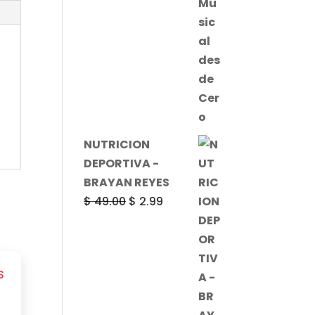
NUTRICION
DEPORTIVA -
BRAYAN REYES
El
El
$
49.00
$
2.99
precio
precio
original
actual
era:
es:
$ 49.00.
$ 2.99.