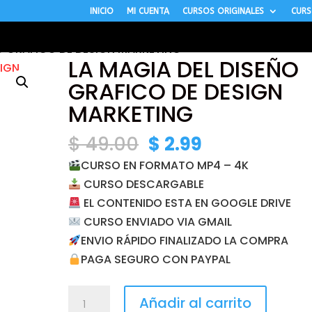
INICIO
MI CUENTA
CURSOS ORIGINALES
CURS
ÑO GRAFICO DE DESIGN MARKETING
LA MAGIA DEL DISEÑO
GRAFICO DE DESIGN
MARKETING
El
El
$
49.00
$
2.99
precio
precio
CURSO EN FORMATO MP4 – 4K
original
actual
CURSO DESCARGABLE
era:
es:
EL CONTENIDO ESTA EN GOOGLE DRIVE
$ 49.00.
$ 2.99.
CURSO ENVIADO VIA GMAIL
ENVIO RÁPIDO FINALIZADO LA COMPRA
PAGA SEGURO CON PAYPAL
LA
Añadir al carrito