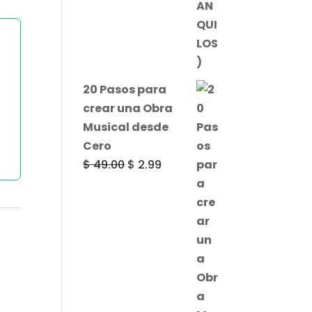
20 Pasos para
crear una Obra
Musical desde
Cero
El
El
$
49.00
$
2.99
precio
precio
original
actual
era:
es:
$ 49.00.
$ 2.99.