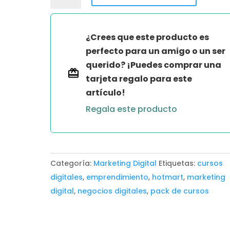
MAGIA
DEL
DISEÑO
¿Crees que este producto es
GRAFICO
perfecto para un amigo o un ser
DE
querido? ¡Puedes comprar una
DESIGN
tarjeta regalo para este
MARKETING
artículo!
cantidad
Regala este producto
Categoría:
Marketing Digital
Etiquetas:
cursos
digitales
,
emprendimiento
,
hotmart
,
marketing
digital
,
negocios digitales
,
pack de cursos