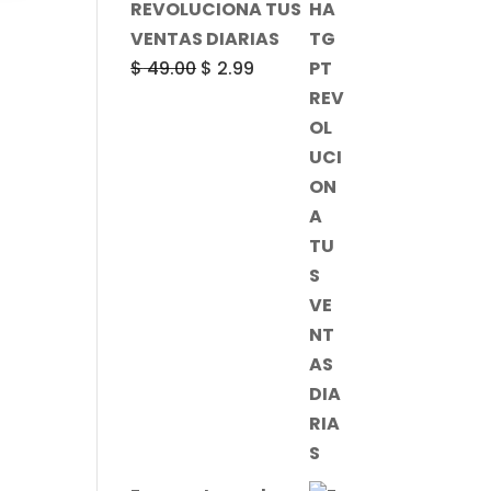
REVOLUCIONA TUS
VENTAS DIARIAS
El
El
$
49.00
$
2.99
precio
precio
original
actual
era:
es:
$ 49.00.
$ 2.99.