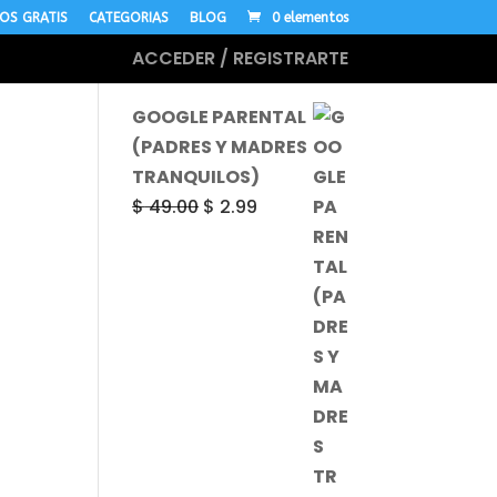
OS GRATIS
CATEGORIAS
BLOG
0 elementos
ACCEDER / REGISTRARTE
MÁS CURSOS
GOOGLE PARENTAL
(PADRES Y MADRES
TRANQUILOS)
El
El
$
49.00
$
2.99
precio
precio
original
actual
era:
es:
$ 49.00.
$ 2.99.