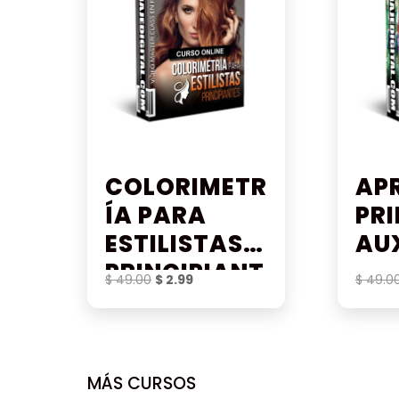
COLORIMETR
AP
ÍA PARA
PR
ESTILISTAS
AU
PRINCIPIANT
El
El
$
49.00
$
2.99
$
49.0
ES
precio
precio
original
actual
era:
es:
$ 49.00.
$ 2.99.
MÁS CURSOS