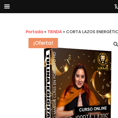
Tu
Portada
»
TIENDA
»
CORTA LAZOS ENERGÉTI
¡Oferta!