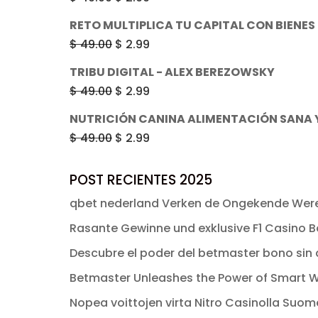
era:
es:
precio
precio
RETO MULTIPLICA TU CAPITAL CON BIENES
$ 49.00.
$ 2.99.
original
actual
El
El
$
49.00
$
2.99
era:
es:
precio
precio
TRIBU DIGITAL - ALEX BEREZOWSKY
$ 49.00.
$ 2.99.
original
actual
El
El
$
49.00
$
2.99
era:
es:
precio
precio
NUTRICIÓN CANINA ALIMENTACIÓN SANA Y
$ 49.00.
$ 2.99.
original
actual
El
El
$
49.00
$
2.99
era:
es:
precio
precio
$ 49.00.
$ 2.99.
original
actual
POST RECIENTES 2025
era:
es:
qbet nederland Verken de Ongekende Were
$ 49.00.
$ 2.99.
Rasante Gewinne und exklusive F1 Casino Bo
Descubre el poder del betmaster bono sin d
Betmaster Unleashes the Power of Smart W
Nopea voittojen virta Nitro Casinolla Suo