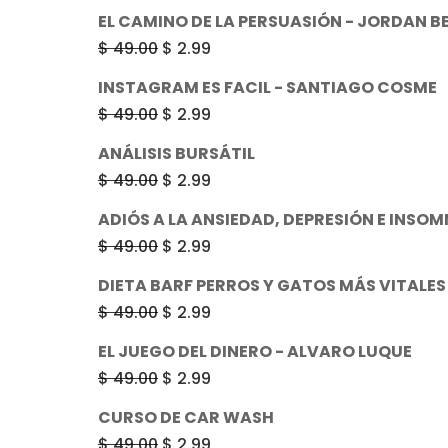
EL CAMINO DE LA PERSUASIÓN - JORDAN B
El
El
$
49.00
$
2.99
precio
precio
INSTAGRAM ES FACIL - SANTIAGO COSME
original
actual
El
El
$
49.00
$
2.99
era:
es:
precio
precio
ANÁLISIS BURSÁTIL
$ 49.00.
$ 2.99.
original
actual
El
El
$
49.00
$
2.99
era:
es:
precio
precio
ADIÓS A LA ANSIEDAD, DEPRESIÓN E INSOM
$ 49.00.
$ 2.99.
original
actual
El
El
$
49.00
$
2.99
era:
es:
precio
precio
DIETA BARF PERROS Y GATOS MÁS VITALES
$ 49.00.
$ 2.99.
original
actual
El
El
$
49.00
$
2.99
era:
es:
precio
precio
EL JUEGO DEL DINERO - ALVARO LUQUE
$ 49.00.
$ 2.99.
original
actual
El
El
$
49.00
$
2.99
era:
es:
precio
precio
CURSO DE CAR WASH
$ 49.00.
$ 2.99.
original
actual
El
El
$
49.00
$
2.99