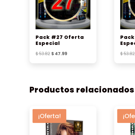
Pack #27 Oferta
Pack
Especial
Espe
El
El
$
53.82
$
47.99
$
53.82
precio
precio
original
actual
era:
es:
$ 53.82.
$ 47.99.
Productos relacionados
¡Oferta!
¡Ofe