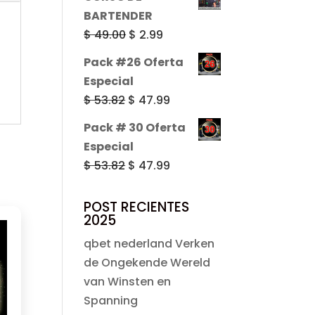
original
actual
BARTENDER
era:
es:
El
El
$
49.00
$
2.99
$ 49.00.
$ 2.99.
precio
precio
Pack #26 Oferta
original
actual
Especial
era:
es:
El
El
$
53.82
$
47.99
$ 49.00.
$ 2.99.
precio
precio
Pack # 30 Oferta
original
actual
Especial
era:
es:
El
El
$
53.82
$
47.99
$ 53.82.
$ 47.99.
precio
precio
original
actual
POST RECIENTES
2025
era:
es:
$ 53.82.
$ 47.99.
qbet nederland Verken
de Ongekende Wereld
van Winsten en
Spanning