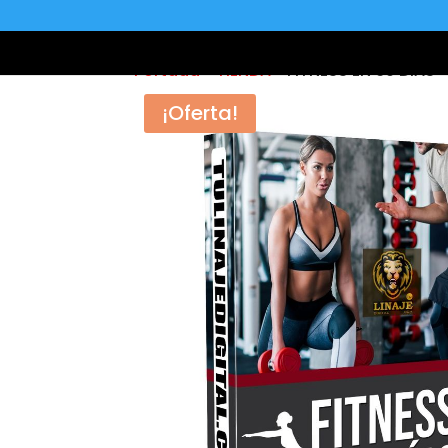
Portada
»
TIENDA
»
FITNESS EN 60 DIAS
¡Oferta!