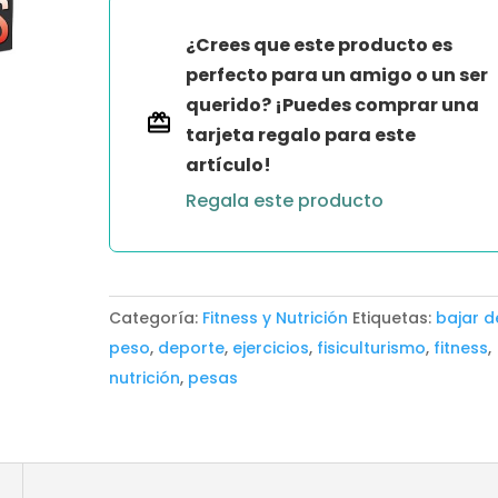
DIAS
¿Crees que este producto es
-
perfecto para un amigo o un ser
GECO
querido? ¡Puedes comprar una
CORREA
tarjeta regalo para este
cantidad
artículo!
Regala este producto
Categoría:
Fitness y Nutrición
Etiquetas:
bajar d
peso
,
deporte
,
ejercicios
,
fisiculturismo
,
fitness
,
nutrición
,
pesas