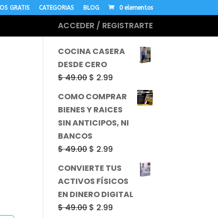
OS GRATIS
CATEGORIAS
BLOG
0 elementos
ACCEDER / REGISTRARTE
MÁS CURSOS
COCINA CASERA
DESDE CERO
El
El
$
49.00
$
2.99
precio
precio
COMO COMPRAR
original
actual
BIENES Y RAICES
era:
es:
SIN ANTICIPOS, NI
$ 49.00.
$ 2.99.
BANCOS
El
El
$
49.00
$
2.99
precio
precio
CONVIERTE TUS
original
actual
ACTIVOS FÍSICOS
era:
es:
EN DINERO DIGITAL
$ 49.00.
$ 2.99.
El
El
$
49.00
$
2.99