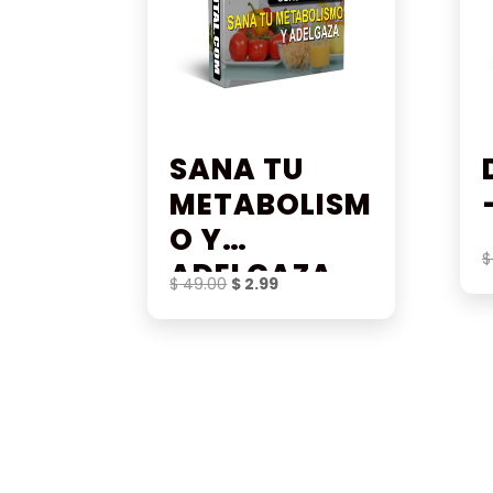
SANA TU
METABOLISM
O Y
$
ADELGAZA
El
El
$
49.00
$
2.99
precio
precio
original
actual
era:
es:
$ 49.00.
$ 2.99.