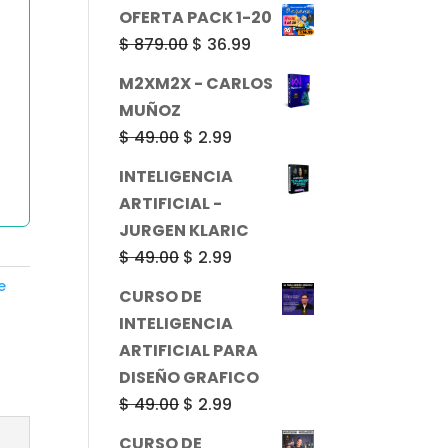
precio
precio
OFERTA PACK 1-20
original
actual
El
El
$
879.00
$
36.99
era:
es:
precio
precio
M2XM2X - CARLOS
$ 49.00.
$ 2.99.
original
actual
MUÑOZ
era:
es:
El
El
$
49.00
$
2.99
$ 879.00.
$ 36.99.
precio
precio
INTELIGENCIA
original
actual
ARTIFICIAL -
era:
es:
JURGEN KLARIC
$ 49.00.
$ 2.99.
El
El
$
49.00
$
2.99
precio
precio
e
CURSO DE
original
actual
INTELIGENCIA
era:
es:
ARTIFICIAL PARA
$ 49.00.
$ 2.99.
DISEÑO GRAFICO
El
El
$
49.00
$
2.99
precio
precio
CURSO DE