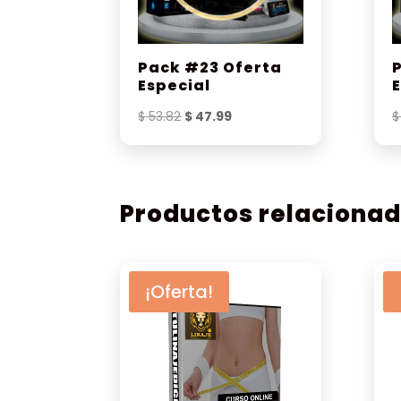
Pack #23 Oferta
Especial
El
El
$
53.82
$
47.99
$
precio
precio
original
actual
era:
es:
$ 53.82.
$ 47.99.
Productos relaciona
¡Oferta!