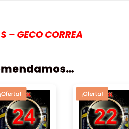
IAS – GECO CORREA
comendamos…
¡Oferta!
¡Oferta!