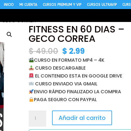
INICIO
MI CUENTA
CURSOS PREMIUM Y VIP
CURSOS ULTRAVIP
CURS
 – GECO CORREA
FITNESS EN 60 DIAS –
GECO CORREA
El
El
$
49.00
$
2.99
precio
precio
CURSO EN FORMATO MP4 – 4K
original
actual
CURSO DESCARGABLE
era:
es:
EL CONTENIDO ESTA EN GOOGLE DRIVE
$ 49.00.
$ 2.99.
CURSO ENVIADO VIA GMAIL
ENVIO RÁPIDO FINALIZADO LA COMPRA
PAGA SEGURO CON PAYPAL
FITNESS
Añadir al carrito
EN
60