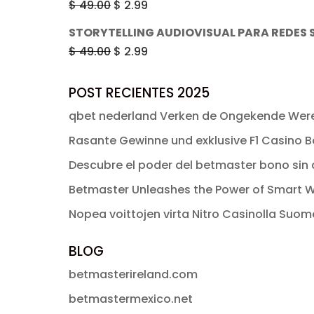
El
El
$
49.00
$
2.99
era:
es:
precio
precio
STORYTELLING AUDIOVISUAL PARA REDES 
$ 49.00.
$ 2.99.
original
actual
El
El
$
49.00
$
2.99
era:
es:
precio
precio
$ 49.00.
$ 2.99.
original
actual
POST RECIENTES 2025
era:
es:
qbet nederland Verken de Ongekende Were
$ 49.00.
$ 2.99.
Rasante Gewinne und exklusive F1 Casino Bo
Descubre el poder del betmaster bono sin d
Betmaster Unleashes the Power of Smart W
Nopea voittojen virta Nitro Casinolla Suo
BLOG
betmasterireland.com
betmastermexico.net