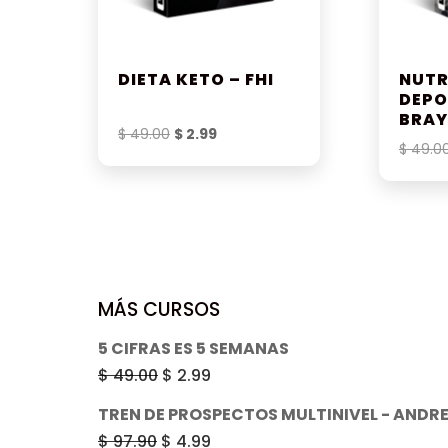
DIETA KETO – FHI
NUTR
DEPO
BRAY
El
El
$
49.00
$
2.99
$
49.0
precio
precio
original
actual
era:
es:
$ 49.00.
$ 2.99.
MÁS CURSOS
5 CIFRAS ES 5 SEMANAS
El
El
$
49.00
$
2.99
precio
precio
TREN DE PROSPECTOS MULTINIVEL - ANDR
original
actual
El
El
$
97.90
$
4.99