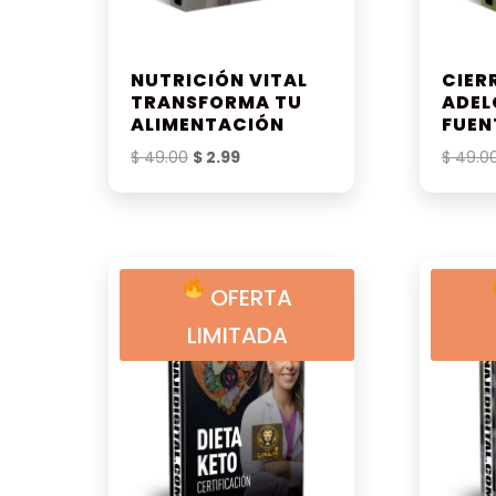
NUTRICIÓN VITAL
CIER
TRANSFORMA TU
ADEL
ALIMENTACIÓN
FUEN
El
El
$
49.00
$
2.99
$
49.0
precio
precio
original
actual
era:
es:
$ 49.00.
$ 2.99.
OFERTA
LIMITADA