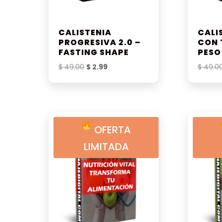
CALISTENIA
CALI
PROGRESIVA 2.0 –
CON 
FASTING SHAPE
PESO
El
El
$
49.00
$
2.99
$
49.0
precio
precio
original
actual
era:
es:
$ 49.00.
$ 2.99.
OFERTA
LIMITADA