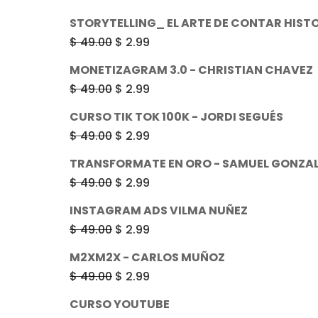
era:
es:
precio
precio
STORYTELLING_ EL ARTE DE CONTAR HIST
$ 49.00.
$ 2.99.
original
actual
El
El
$
49.00
$
2.99
era:
es:
precio
precio
MONETIZAGRAM 3.0 - CHRISTIAN CHAVEZ
$ 97.90.
$ 4.99.
original
actual
El
El
$
49.00
$
2.99
era:
es:
precio
precio
CURSO TIK TOK 100K - JORDI SEGUÉS
$ 49.00.
$ 2.99.
original
actual
El
El
$
49.00
$
2.99
era:
es:
precio
precio
TRANSFORMATE EN ORO - SAMUEL GONZA
$ 49.00.
$ 2.99.
original
actual
El
El
$
49.00
$
2.99
era:
es:
precio
precio
INSTAGRAM ADS VILMA NUÑEZ
$ 49.00.
$ 2.99.
original
actual
El
El
$
49.00
$
2.99
era:
es:
precio
precio
M2XM2X - CARLOS MUÑOZ
$ 49.00.
$ 2.99.
original
actual
El
El
$
49.00
$
2.99
era:
es:
precio
precio
CURSO YOUTUBE
$ 49.00.
$ 2.99.
original
actual