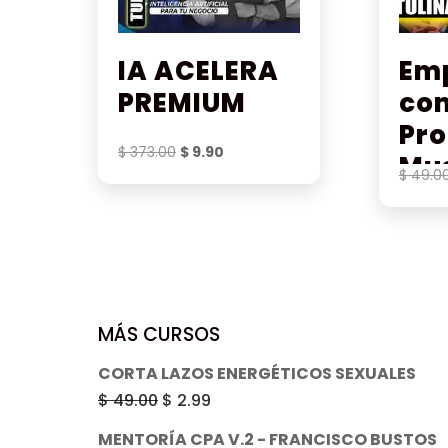
IA ACELERA
Em
PREMIUM
co
Pro
El
El
$
373.00
$
9.90
Mus
precio
precio
$
49.0
Th
original
actual
era:
es:
Ru
$ 373.00.
$ 9.90.
MÁS CURSOS
CORTA LAZOS ENERGÉTICOS SEXUALES
El
El
$
49.00
$
2.99
precio
precio
MENTORÍA CPA V.2 - FRANCISCO BUSTOS