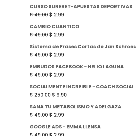
CURSO SUREBET-APUESTAS DEPORTIVAS
El
El
$
49.00
$
2.99
precio
precio
CAMBIO CUANTICO
original
actual
El
El
$
49.00
$
2.99
era:
es:
precio
precio
Sistema de Frases Cortas de Jan Schroe
$ 49.00.
$ 2.99.
original
actual
El
El
$
49.00
$
2.99
era:
es:
precio
precio
EMBUDOS FACEBOOK - HELIO LAGUNA
$ 49.00.
$ 2.99.
original
actual
El
El
$
49.00
$
2.99
era:
es:
precio
precio
SOCIALMENTE INCREIBLE - COACH SOCIAL
$ 49.00.
$ 2.99.
original
actual
El
El
$
250.00
$
9.90
era:
es:
precio
precio
SANA TU METABOLISMO Y ADELGAZA
$ 49.00.
$ 2.99.
original
actual
El
El
$
49.00
$
2.99
era:
es:
precio
precio
GOOGLE ADS - EMMA LLENSA
$ 250.00.
$ 9.90.
original
actual
El
El
$
49.00
$
2.99