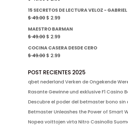
era:
es:
precio
precio
15 SECRETOS DE LECTURA VELOZ - GABRIE
$ 49.00.
$ 2.99.
original
actual
El
El
$
49.00
$
2.99
era:
es:
precio
precio
MAESTRO BARMAN
$ 49.00.
$ 2.99.
original
actual
El
El
$
49.00
$
2.99
era:
es:
precio
precio
COCINA CASERA DESDE CERO
$ 49.00.
$ 2.99.
original
actual
El
El
$
49.00
$
2.99
era:
es:
precio
precio
$ 49.00.
$ 2.99.
original
actual
POST RECIENTES 2025
era:
es:
qbet nederland Verken de Ongekende Were
$ 49.00.
$ 2.99.
Rasante Gewinne und exklusive F1 Casino Bo
Descubre el poder del betmaster bono sin d
Betmaster Unleashes the Power of Smart W
Nopea voittojen virta Nitro Casinolla Suo