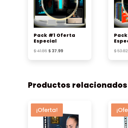
Pack #1 Oferta
Pack
Especial
Espe
El
El
$
41.86
$
37.99
$
53.82
precio
precio
original
actual
era:
es:
$ 41.86.
$ 37.99.
Productos relacionados
¡Oferta!
¡Ofe