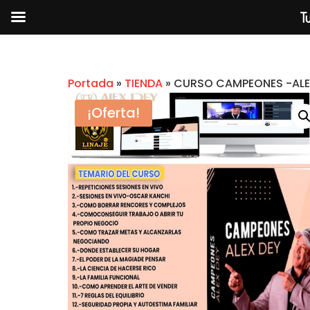
Tu
Portada
»
TIENDA
»
CURSO CAMPEONES -ALE
¡Oferta!
COMO CONVERSAR EN INGLES -
EDTEAM
$
2.99
+
AGREG