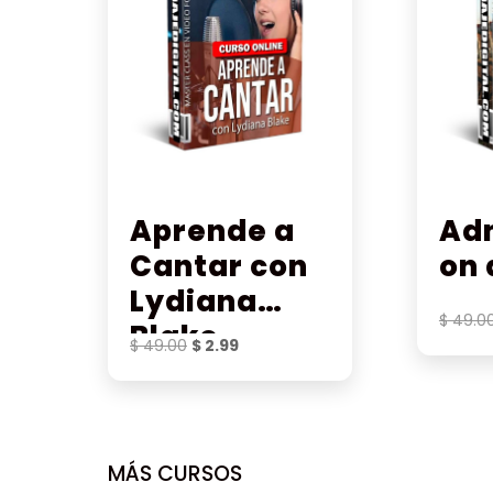
Aprende a
Adm
Cantar con
on 
Lydiana
$
49.0
Blake
El
El
$
49.00
$
2.99
precio
precio
original
actual
era:
es:
$ 49.00.
$ 2.99.
MÁS CURSOS