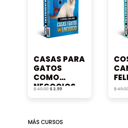
CASAS PARA
CO
GATOS
CA
COMO
FEL
NEGOCIOS
El
El
$
49.00
$
2.99
$
49.0
precio
precio
original
actual
era:
es:
$ 49.00.
$ 2.99.
MÁS CURSOS