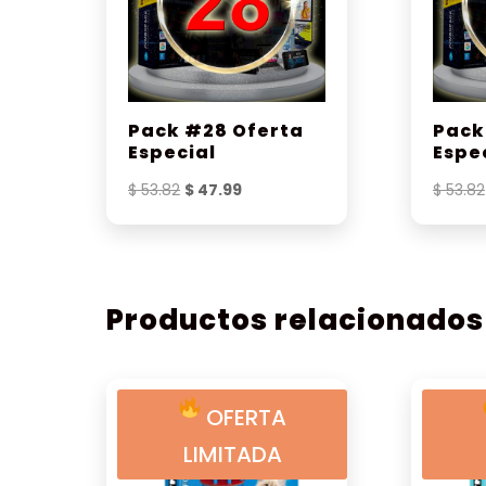
Pack #28 Oferta
Pack
Especial
Espe
El
El
$
53.82
$
47.99
$
53.82
precio
precio
original
actual
era:
es:
$ 53.82.
$ 47.99.
Productos relacionados
OFERTA
LIMITADA