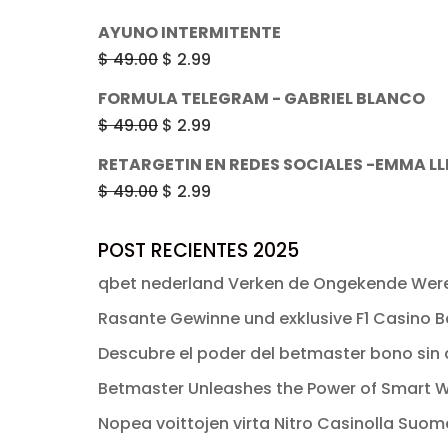
era:
es:
precio
precio
AYUNO INTERMITENTE
$ 49.00.
$ 2.99.
original
actual
El
El
$
49.00
$
2.99
era:
es:
precio
precio
FORMULA TELEGRAM - GABRIEL BLANCO
$ 49.00.
$ 2.99.
original
actual
El
El
$
49.00
$
2.99
era:
es:
precio
precio
RETARGETIN EN REDES SOCIALES -EMMA L
$ 49.00.
$ 2.99.
original
actual
El
El
$
49.00
$
2.99
era:
es:
precio
precio
$ 49.00.
$ 2.99.
original
actual
POST RECIENTES 2025
era:
es:
qbet nederland Verken de Ongekende Were
$ 49.00.
$ 2.99.
Rasante Gewinne und exklusive F1 Casino Bo
Descubre el poder del betmaster bono sin d
Betmaster Unleashes the Power of Smart W
Nopea voittojen virta Nitro Casinolla Suo