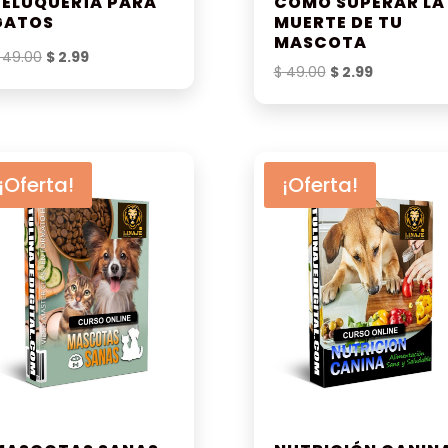
PELUQUERÍA PARA
CÓMO SUPERAR LA
GATOS
MUERTE DE TU
MASCOTA
El
El
49.00
$
2.99
El
El
$
49.00
$
2.99
precio
precio
precio
precio
original
actual
original
actual
era:
es:
era:
es:
$ 49.00.
$ 2.99.
$ 49.00.
$ 2.99.
¡Oferta!
¡Oferta!