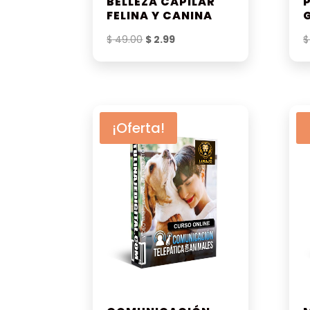
BELLEZA CAPILAR
FELINA Y CANINA
El
El
$
49.00
$
2.99
$
precio
precio
original
actual
era:
es:
$ 49.00.
$ 2.99.
¡Oferta!