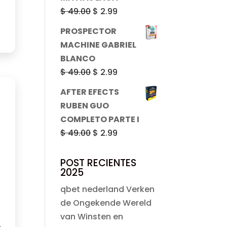
era:
es:
El
El
$
49.00
$
2.99
$ 53.82.
$ 47.99.
precio
precio
PROSPECTOR
original
actual
MACHINE GABRIEL
era:
es:
BLANCO
$ 49.00.
$ 2.99.
El
El
$
49.00
$
2.99
precio
precio
AFTER EFECTS
original
actual
RUBEN GUO
era:
es:
COMPLETO PARTE I
$ 49.00.
$ 2.99.
El
El
$
49.00
$
2.99
precio
precio
original
actual
POST RECIENTES
2025
era:
es:
$ 49.00.
$ 2.99.
qbet nederland Verken
de Ongekende Wereld
van Winsten en