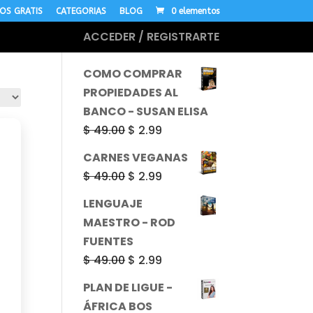
OS GRATIS
CATEGORIAS
BLOG
0 elementos
ACCEDER / REGISTRARTE
MÁS CURSOS
COMO COMPRAR
PROPIEDADES AL
BANCO - SUSAN ELISA
El
El
$
49.00
$
2.99
precio
precio
CARNES VEGANAS
original
actual
El
El
$
49.00
$
2.99
era:
es:
precio
precio
LENGUAJE
$ 49.00.
$ 2.99.
original
actual
MAESTRO - ROD
era:
es:
FUENTES
$ 49.00.
$ 2.99.
El
El
$
49.00
$
2.99
precio
precio
PLAN DE LIGUE -
original
actual
ÁFRICA BOS