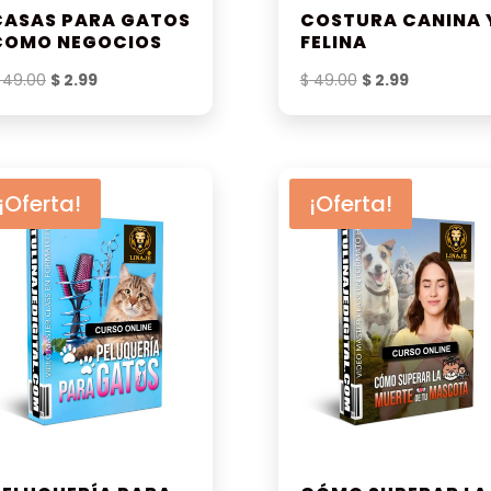
CASAS PARA GATOS
COSTURA CANINA 
COMO NEGOCIOS
FELINA
El
El
El
El
49.00
$
2.99
$
49.00
$
2.99
precio
precio
precio
precio
original
actual
original
actual
era:
es:
era:
es:
$ 49.00.
$ 2.99.
$ 49.00.
$ 2.99.
¡Oferta!
¡Oferta!