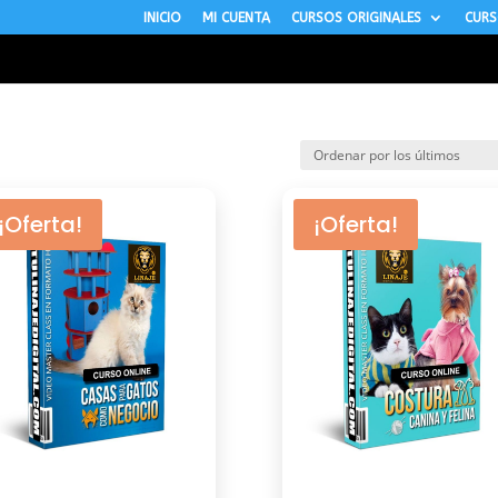
INICIO
MI CUENTA
CURSOS ORIGINALES
CURS
¡Oferta!
¡Oferta!