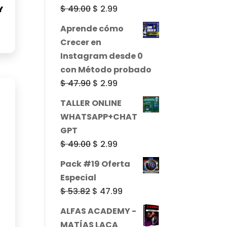
era:
es:
El
El
$
49.00
$
2.99
Y
$ 49.00.
$ 2.99.
precio
precio
Aprende cómo
original
actual
Crecer en
era:
es:
Instagram desde 0
$ 49.00.
$ 2.99.
con Método probado
El
El
$
47.90
$
2.99
precio
precio
TALLER ONLINE
original
actual
WHATSAPP+CHAT
era:
es:
GPT
$ 47.90.
$ 2.99.
El
El
$
49.00
$
2.99
precio
precio
Pack #19 Oferta
original
actual
Especial
era:
es:
El
El
$
53.82
$
47.99
$ 49.00.
$ 2.99.
precio
precio
ALFAS ACADEMY -
original
actual
MATÍAS LACA