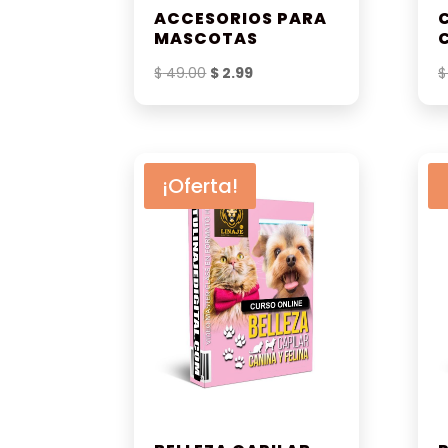
ACCESORIOS PARA
MASCOTAS
El
El
$
49.00
$
2.99
$
precio
precio
original
actual
era:
es:
$ 49.00.
$ 2.99.
¡Oferta!