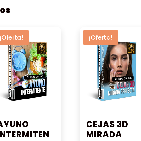
$ 53.82.
$ 47.99.
$ 53.82.
$ 47.99.
dos
¡Oferta!
¡Oferta!
AYUNO
CEJAS 3D
INTERMITEN
MIRADA