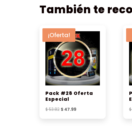
También te re
¡Oferta!
Pack #28 Oferta
Especial
El
El
$
53.82
$
47.99
$
precio
precio
original
actual
era:
es: