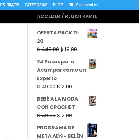
OS GRATIS
CATEGORIAS
BLOG
0 elementos
ACCEDER / REGISTRARTE
MÁS CURSOS
OFERTA PACK 11-
20
El
El
$
449.00
$
19.99
precio
precio
24 Pasos para
original
actual
Acampar como un
era:
es:
Experto
$ 449.00.
$ 19.99.
El
El
$
49.00
$
2.99
precio
precio
BEBÉ A LA MODA
original
actual
CON CROCHET
era:
es:
El
El
$
49.00
$
2.99
$ 49.00.
$ 2.99.
precio
precio
PROGRAMA DE
original
actual
META ADS - BELÉN