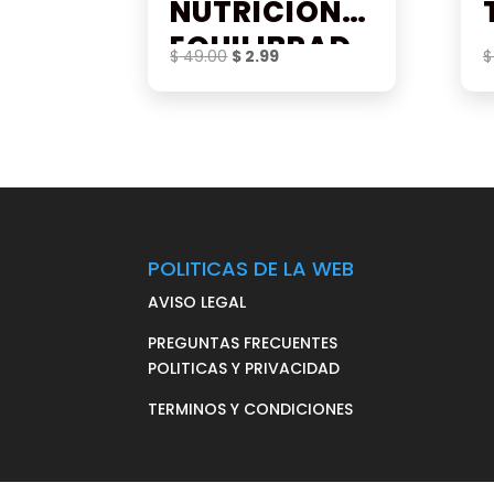
NUTRICIÓN
EQUILIBRAD
El
El
$
49.00
$
2.99
$
A
precio
precio
original
actual
era:
es:
$ 49.00.
$ 2.99.
POLITICAS DE LA WEB
AVISO LEGAL
PREGUNTAS FRECUENTES
POLITICAS Y PRIVACIDAD
TERMINOS Y CONDICIONES