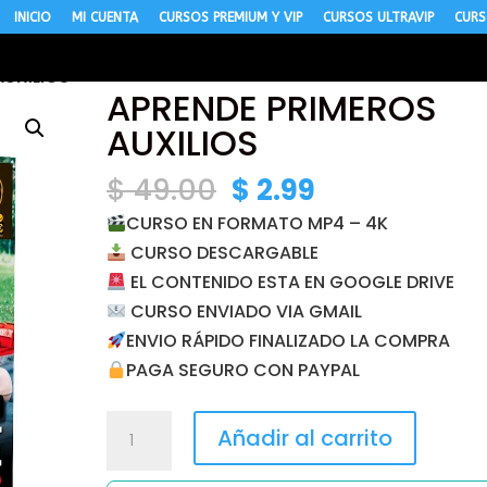
INICIO
MI CUENTA
CURSOS PREMIUM Y VIP
CURSOS ULTRAVIP
CURS
AUXILIOS
APRENDE PRIMEROS
AUXILIOS
El
El
$
49.00
$
2.99
precio
precio
CURSO EN FORMATO MP4 – 4K
original
actual
CURSO DESCARGABLE
era:
es:
EL CONTENIDO ESTA EN GOOGLE DRIVE
$ 49.00.
$ 2.99.
CURSO ENVIADO VIA GMAIL
ENVIO RÁPIDO FINALIZADO LA COMPRA
PAGA SEGURO CON PAYPAL
APRENDE
Añadir al carrito
PRIMEROS
AUXILIOS