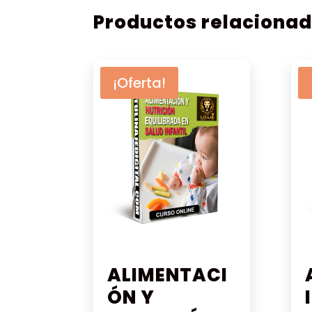
$ 53.82.
$ 47.99.
Productos relaciona
¡Oferta!
ALIMENTACI
ÓN Y