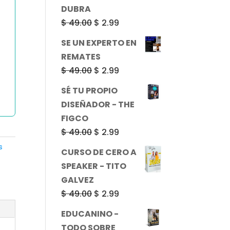
era:
es:
DUBRA
$ 49.00.
$ 2.99.
El
El
$
49.00
$
2.99
precio
precio
SE UN EXPERTO EN
original
actual
REMATES
era:
es:
El
El
$
49.00
$
2.99
$ 49.00.
$ 2.99.
precio
precio
SÉ TU PROPIO
original
actual
DISEÑADOR - THE
era:
es:
FIGCO
$ 49.00.
$ 2.99.
El
El
$
49.00
$
2.99
precio
precio
s
CURSO DE CERO A
original
actual
SPEAKER - TITO
era:
es:
GALVEZ
$ 49.00.
$ 2.99.
El
El
$
49.00
$
2.99
precio
precio
EDUCANINO -
original
actual
TODO SOBRE