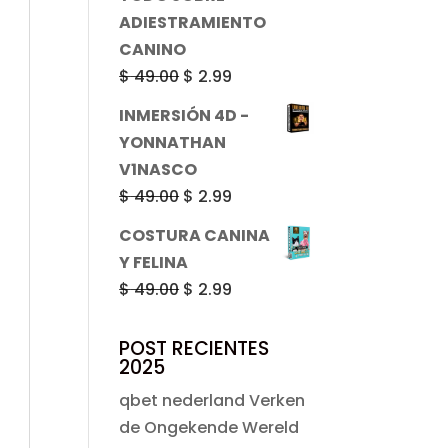
era:
es:
ADIESTRAMIENTO
$ 49.00.
$ 2.99.
CANINO
El
El
$
49.00
$
2.99
precio
precio
INMERSIÓN 4D -
original
actual
YONNATHAN
era:
es:
V1NASCO
$ 49.00.
$ 2.99.
El
El
$
49.00
$
2.99
precio
precio
COSTURA CANINA
original
actual
Y FELINA
era:
es:
El
El
$
49.00
$
2.99
$ 49.00.
$ 2.99.
precio
precio
original
actual
POST RECIENTES
2025
era:
es:
$ 49.00.
$ 2.99.
qbet nederland Verken
de Ongekende Wereld