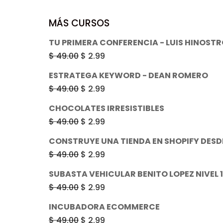
MÁS CURSOS
TU PRIMERA CONFERENCIA - LUIS HINOST
El
El
$
49.00
$
2.99
precio
precio
ESTRATEGA KEYWORD - DEAN ROMERO
original
actual
El
El
$
49.00
$
2.99
era:
es:
precio
precio
CHOCOLATES IRRESISTIBLES
$ 49.00.
$ 2.99.
original
actual
El
El
$
49.00
$
2.99
era:
es:
precio
precio
CONSTRUYE UNA TIENDA EN SHOPIFY DESD
$ 49.00.
$ 2.99.
original
actual
El
El
$
49.00
$
2.99
era:
es:
precio
precio
SUBASTA VEHICULAR BENITO LOPEZ NIVEL 1
$ 49.00.
$ 2.99.
original
actual
El
El
$
49.00
$
2.99
era:
es:
precio
precio
INCUBADORA ECOMMERCE
$ 49.00.
$ 2.99.
original
actual
El
El
$
49.00
$
2.99