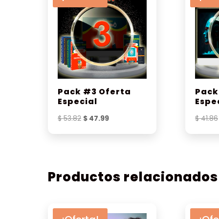
Pack #3 Oferta
Pack
Especial
Espe
El
El
$
53.82
$
47.99
$
41.86
precio
precio
original
actual
era:
es:
$ 53.82.
$ 47.99.
Productos relacionados