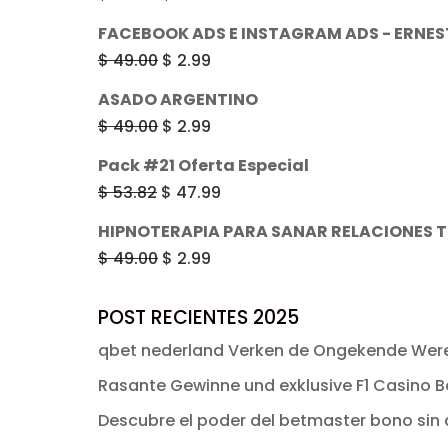
era:
es:
precio
precio
FACEBOOK ADS E INSTAGRAM ADS - ERNE
$ 49.00.
$ 2.99.
original
actual
El
El
$
49.00
$
2.99
era:
es:
precio
precio
ASADO ARGENTINO
$ 49.00.
$ 2.99.
original
actual
El
El
$
49.00
$
2.99
era:
es:
precio
precio
Pack #21 Oferta Especial
$ 49.00.
$ 2.99.
original
actual
El
El
$
53.82
$
47.99
era:
es:
precio
precio
HIPNOTERAPIA PARA SANAR RELACIONES 
$ 49.00.
$ 2.99.
original
actual
El
El
$
49.00
$
2.99
era:
es:
precio
precio
$ 53.82.
$ 47.99.
original
actual
POST RECIENTES 2025
era:
es:
qbet nederland Verken de Ongekende Were
$ 49.00.
$ 2.99.
Rasante Gewinne und exklusive F1 Casino Bo
Descubre el poder del betmaster bono sin d