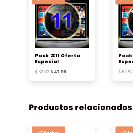
Pack #11 Oferta
Pack
Especial
Espe
El
El
$
53.82
$
47.99
$
53.82
precio
precio
original
actual
era:
es:
$ 53.82.
$ 47.99.
Productos relacionados