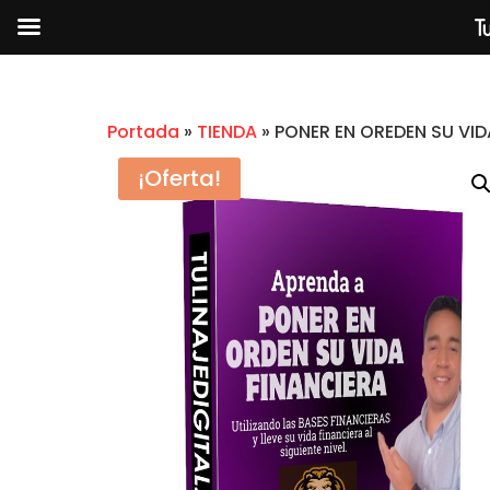
Tu
Portada
»
TIENDA
»
PONER EN OREDEN SU VI
¡Oferta!
CÓMO Y POR QUÉ APRENDE
SCIENCE E INTELIGENCIA ART
$
2.99
+
A