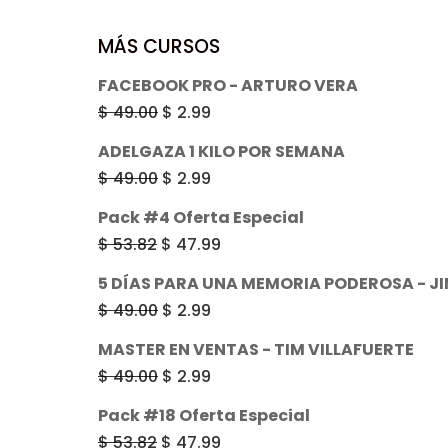
MÁS CURSOS
FACEBOOK PRO - ARTURO VERA
El
El
$
49.00
$
2.99
precio
precio
ADELGAZA 1 KILO POR SEMANA
original
actual
El
El
$
49.00
$
2.99
era:
es:
precio
precio
Pack #4 Oferta Especial
$ 49.00.
$ 2.99.
original
actual
El
El
$
53.82
$
47.99
era:
es:
precio
precio
5 DÍAS PARA UNA MEMORIA PODEROSA - J
$ 49.00.
$ 2.99.
original
actual
El
El
$
49.00
$
2.99
era:
es:
precio
precio
MASTER EN VENTAS - TIM VILLAFUERTE
$ 53.82.
$ 47.99.
original
actual
El
El
$
49.00
$
2.99
era:
es:
precio
precio
Pack #18 Oferta Especial
$ 49.00.
$ 2.99.
original
actual
El
El
$
53.82
$
47.99