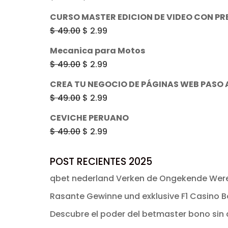
era:
es:
precio
precio
CURSO MASTER EDICION DE VIDEO CON PR
$ 49.00.
$ 2.99.
original
actual
El
El
$
49.00
$
2.99
era:
es:
precio
precio
Mecanica para Motos
$ 53.82.
$ 47.99.
original
actual
El
El
$
49.00
$
2.99
era:
es:
precio
precio
CREA TU NEGOCIO DE PÁGINAS WEB PASO
$ 49.00.
$ 2.99.
original
actual
El
El
$
49.00
$
2.99
era:
es:
precio
precio
CEVICHE PERUANO
$ 49.00.
$ 2.99.
original
actual
El
El
$
49.00
$
2.99
era:
es:
precio
precio
$ 49.00.
$ 2.99.
original
actual
POST RECIENTES 2025
era:
es:
qbet nederland Verken de Ongekende Were
$ 49.00.
$ 2.99.
Rasante Gewinne und exklusive F1 Casino Bo
Descubre el poder del betmaster bono sin d