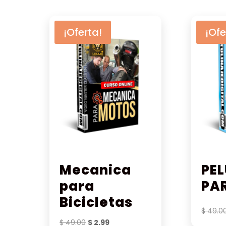
¡Oferta!
¡Ofe
Mecanica
PE
para
PA
Bicicletas
$
49.0
El
El
$
49.00
$
2.99