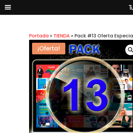
Tu
Portada
»
TIENDA
»
Pack #13 Oferta Especia
¡Oferta!