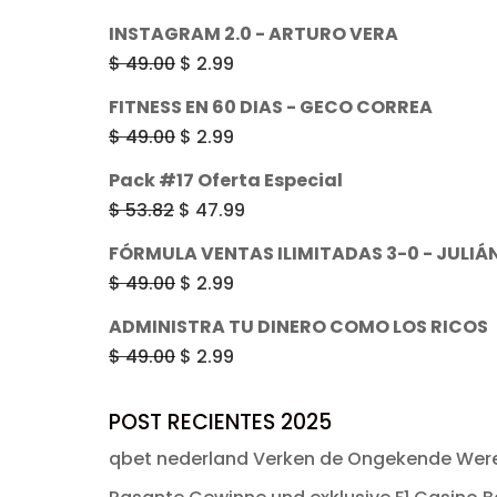
era:
es:
precio
precio
INSTAGRAM 2.0 - ARTURO VERA
$ 49.00.
$ 2.99.
original
actual
El
El
$
49.00
$
2.99
era:
es:
precio
precio
FITNESS EN 60 DIAS - GECO CORREA
$ 49.00.
$ 2.99.
original
actual
El
El
$
49.00
$
2.99
era:
es:
precio
precio
Pack #17 Oferta Especial
$ 49.00.
$ 2.99.
original
actual
El
El
$
53.82
$
47.99
era:
es:
precio
precio
FÓRMULA VENTAS ILIMITADAS 3-0 - JULI
$ 49.00.
$ 2.99.
original
actual
El
El
$
49.00
$
2.99
era:
es:
precio
precio
ADMINISTRA TU DINERO COMO LOS RICOS
$ 53.82.
$ 47.99.
original
actual
El
El
$
49.00
$
2.99
era:
es:
precio
precio
$ 49.00.
$ 2.99.
original
actual
POST RECIENTES 2025
era:
es:
qbet nederland Verken de Ongekende Were
$ 49.00.
$ 2.99.