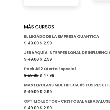
precio
precio
original
actual
era:
es:
$ 49.00.
$ 2.99.
MÁS CURSOS
EL LEGADO DE LA EMPRESA QUANTICA
El
El
$
49.00
$
2.99
precio
precio
JERARQUÍA INTERPERSONAL DE INFLUENCI
original
actual
El
El
$
49.00
$
2.99
era:
es:
precio
precio
Pack #12 Oferta Especial
$ 49.00.
$ 2.99.
original
actual
El
El
$
53.82
$
47.99
era:
es:
precio
precio
MASTERCLASS MULTIPLICA X5 TUS RESUL
$ 49.00.
$ 2.99.
original
actual
El
El
$
49.00
$
2.99
era:
es:
precio
precio
OPTIMO LECTOR - CRISTOBAL VERASALUS
$ 53.82.
$ 47.99.
original
actual
El
El
$
49.00
$
2.99