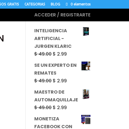
SOS GRATIS
CATEGORIAS
BLOG
0 elementos
ACCEDER / REGISTRARTE
MÁS CURSOS
INTELIGENCIA
N
ARTIFICIAL -
JURGEN KLARIC
El
El
$
49.00
$
2.99
precio
precio
SE UN EXPERTO EN
original
actual
REMATES
era:
es:
El
El
$
49.00
$
2.99
$ 49.00.
$ 2.99.
precio
precio
MAESTRO DE
original
actual
AUTOMAQUILLAJE
era:
es:
El
El
$
49.00
$
2.99
$ 49.00.
$ 2.99.
precio
precio
MONETIZA
original
actual
FACEBOOK CON