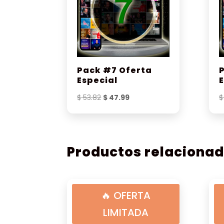
Pack #7 Oferta
Especial
El
El
$
53.82
$
47.99
$
precio
precio
original
actual
era:
es:
$ 53.82.
$ 47.99.
Productos relaciona
🔥 OFERTA
LIMITADA