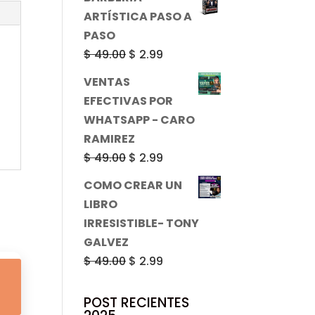
original
actual
ARTÍSTICA PASO A
era:
es:
PASO
$ 49.00.
$ 2.99.
El
El
$
49.00
$
2.99
precio
precio
VENTAS
original
actual
EFECTIVAS POR
era:
es:
WHATSAPP - CARO
$ 49.00.
$ 2.99.
RAMIREZ
El
El
$
49.00
$
2.99
precio
precio
COMO CREAR UN
original
actual
LIBRO
era:
es:
IRRESISTIBLE- TONY
$ 49.00.
$ 2.99.
GALVEZ
El
El
$
49.00
$
2.99
precio
precio
original
actual
POST RECIENTES