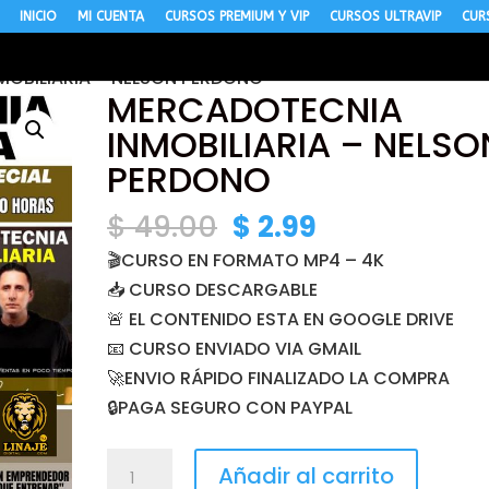
INICIO
MI CUENTA
CURSOS PREMIUM Y VIP
CURSOS ULTRAVIP
CUR
OBILIARIA – NELSON PERDONO
MERCADOTECNIA
INMOBILIARIA – NELSO
PERDONO
El
El
$
49.00
$
2.99
precio
precio
🎬CURSO EN FORMATO MP4 – 4K
original
actual
📥 CURSO DESCARGABLE
era:
es:
🚨 EL CONTENIDO ESTA EN GOOGLE DRIVE
$ 49.00.
$ 2.99.
📧 CURSO ENVIADO VIA GMAIL
🚀ENVIO RÁPIDO FINALIZADO LA COMPRA
🔒PAGA SEGURO CON PAYPAL
MERCADOTECNIA
Añadir al carrito