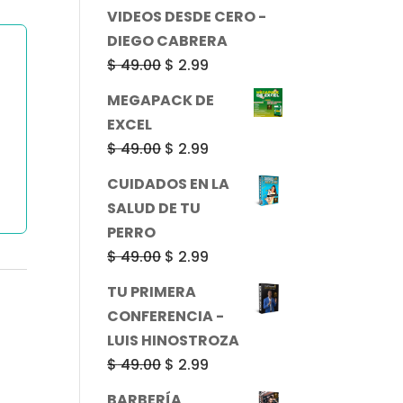
era:
es:
VIDEOS DESDE CERO -
$ 49.00.
$ 2.99.
DIEGO CABRERA
El
El
$
49.00
$
2.99
precio
precio
MEGAPACK DE
original
actual
EXCEL
era:
es:
El
El
$
49.00
$
2.99
$ 49.00.
$ 2.99.
precio
precio
CUIDADOS EN LA
original
actual
SALUD DE TU
era:
es:
PERRO
$ 49.00.
$ 2.99.
El
El
$
49.00
$
2.99
precio
precio
TU PRIMERA
original
actual
CONFERENCIA -
era:
es:
LUIS HINOSTROZA
$ 49.00.
$ 2.99.
El
El
$
49.00
$
2.99
precio
precio
BARBERÍA