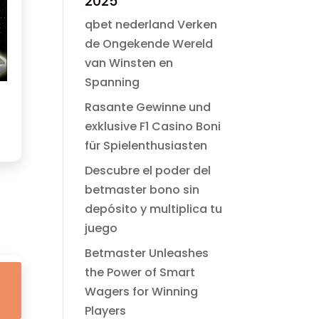
2025
era:
es:
$ 49.00.
$ 2.99.
qbet nederland Verken
de Ongekende Wereld
van Winsten en
Spanning
Rasante Gewinne und
exklusive F1 Casino Boni
für Spielenthusiasten
Descubre el poder del
betmaster bono sin
depósito y multiplica tu
juego
Betmaster Unleashes
the Power of Smart
Wagers for Winning
Players