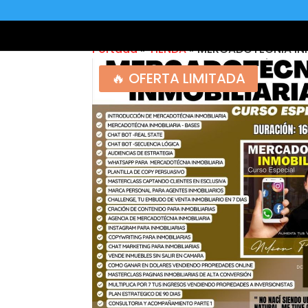
Portada
»
TIENDA
»
MERCADOTECNIA INM
🔥 OFERTA LIMITADA