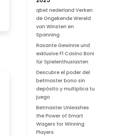
2025
era:
es:
$ 49.00.
$ 2.99.
qbet nederland Verken
de Ongekende Wereld
van Winsten en
Spanning
Rasante Gewinne und
exklusive F1 Casino Boni
für Spielenthusiasten
Descubre el poder del
betmaster bono sin
depósito y multiplica tu
juego
Betmaster Unleashes
the Power of Smart
Wagers for Winning
Players