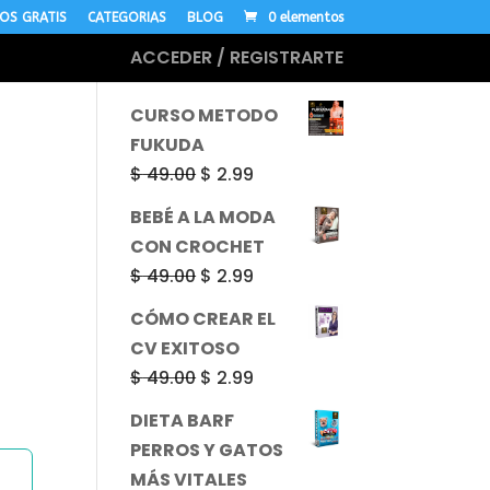
OS GRATIS
CATEGORIAS
BLOG
0 elementos
ACCEDER / REGISTRARTE
MÁS CURSOS
CURSO METODO
FUKUDA
El
El
$
49.00
$
2.99
precio
precio
BEBÉ A LA MODA
original
actual
CON CROCHET
era:
es:
El
El
$
49.00
$
2.99
$ 49.00.
$ 2.99.
precio
precio
CÓMO CREAR EL
original
actual
CV EXITOSO
era:
es:
El
El
$
49.00
$
2.99
$ 49.00.
$ 2.99.
precio
precio
DIETA BARF
original
actual
PERROS Y GATOS
era:
es:
MÁS VITALES