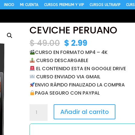
INICIO
MI CUENTA
CURSOS PREMIUM Y VIP
CURSOS ULTRAVIP
CURS
CEVICHE PERUANO
El
El
$
49.00
$
2.99
precio
precio
CURSO EN FORMATO MP4 – 4K
original
actual
CURSO DESCARGABLE
era:
es:
EL CONTENIDO ESTA EN GOOGLE DRIVE
$ 49.00.
$ 2.99.
CURSO ENVIADO VIA GMAIL
ENVIO RÁPIDO FINALIZADO LA COMPRA
PAGA SEGURO CON PAYPAL
CEVICHE
Añadir al carrito
PERUANO
cantidad