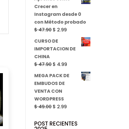
original
actual
Crecer en
era:
es:
Instagram desde 0
$ 49.00.
$ 2.99.
con Método probado
El
El
$
47.90
$
2.99
precio
precio
CURSO DE
original
actual
IMPORTACION DE
era:
es:
CHINA
$ 47.90.
$ 2.99.
El
El
$
47.90
$
4.99
precio
precio
MEGA PACK DE
original
actual
EMBUDOS DE
era:
es:
VENTA CON
$ 47.90.
$ 4.99.
WORDPRESS
El
El
$
49.00
$
2.99
precio
precio
original
actual
POST RECIENTES