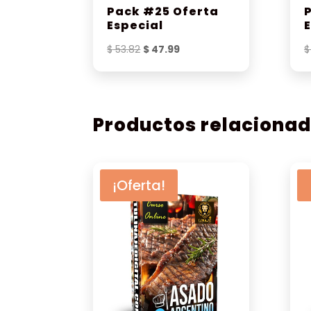
Pack #25 Oferta
Especial
El
El
$
53.82
$
47.99
$
precio
precio
original
actual
era:
es:
$ 53.82.
$ 47.99.
Productos relaciona
¡Oferta!