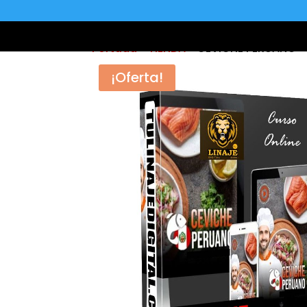
Portada
»
TIENDA
»
CEVICHE PERUANO
¡Oferta!