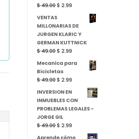
$ 49.00.
$ 2.99.
El
El
$
49.00
$
2.99
precio
precio
VENTAS
original
actual
MILLONARIAS DE
era:
es:
JURGEN KLARIC Y
$ 49.00.
$ 2.99.
GERMAN KUTTNICK
El
El
$
49.00
$
2.99
precio
precio
Mecanica para
original
actual
Bicicletas
era:
es:
El
El
$
49.00
$
2.99
$ 49.00.
$ 2.99.
precio
precio
INVERSION EN
original
actual
INMUEBLES CON
era:
es:
PROBLEMAS LEGALES -
$ 49.00.
$ 2.99.
JORGE GIL
El
El
$
49.00
$
2.99
precio
precio
Aprende cómo