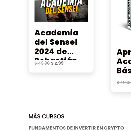
Academia
del Sensei
2024 de
Ap
Sebastián
Ac
El
El
$
49.00
$
2.99
Rodríguez
Bás
precio
precio
original
actual
$
49.0
era:
es:
$ 49.00.
$ 2.99.
MÁS CURSOS
FUNDAMENTOS DE INVERTIR EN CRYPTO