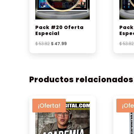
Pack #20 Oferta
Pack
Especial
Espe
El
El
$
53.82
$
47.99
$
53.82
precio
precio
original
actual
era:
es:
$ 53.82.
$ 47.99.
Productos relacionados
¡Oferta!
¡Ofe