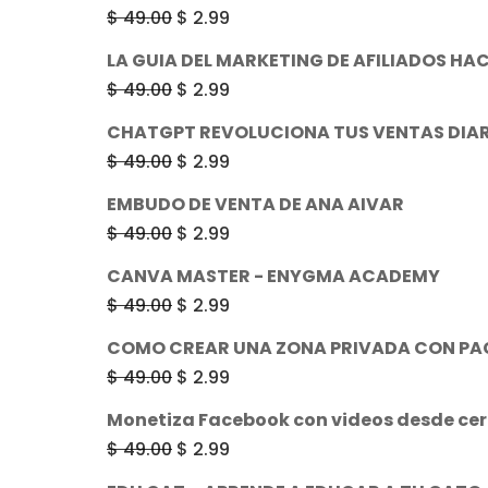
El
El
$
49.00
$
2.99
precio
precio
LA GUIA DEL MARKETING DE AFILIADOS HA
original
actual
El
El
$
49.00
$
2.99
era:
es:
precio
precio
CHATGPT REVOLUCIONA TUS VENTAS DIAR
$ 49.00.
$ 2.99.
original
actual
El
El
$
49.00
$
2.99
era:
es:
precio
precio
EMBUDO DE VENTA DE ANA AIVAR
$ 49.00.
$ 2.99.
original
actual
El
El
$
49.00
$
2.99
era:
es:
precio
precio
CANVA MASTER - ENYGMA ACADEMY
$ 49.00.
$ 2.99.
original
actual
El
El
$
49.00
$
2.99
era:
es:
precio
precio
COMO CREAR UNA ZONA PRIVADA CON PA
$ 49.00.
$ 2.99.
original
actual
El
El
$
49.00
$
2.99
era:
es:
precio
precio
Monetiza Facebook con videos desde ce
$ 49.00.
$ 2.99.
original
actual
El
El
$
49.00
$
2.99
era:
es:
precio
precio