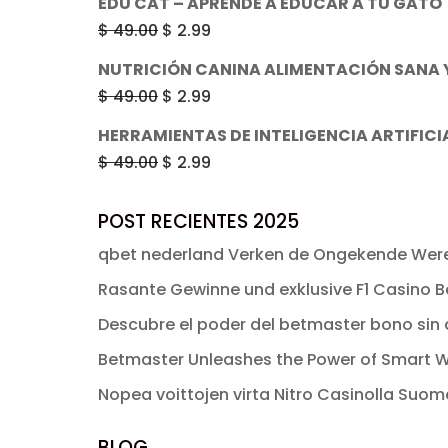
EDU CAT – APRENDE A EDUCAR A TU GATO
$ 49.00.
$ 2.99.
original
actual
El
El
$
49.00
$
2.99
era:
es:
precio
precio
NUTRICIÓN CANINA ALIMENTACIÓN SANA Y
$ 49.00.
$ 2.99.
original
actual
El
El
$
49.00
$
2.99
era:
es:
precio
precio
HERRAMIENTAS DE INTELIGENCIA ARTIFICI
$ 49.00.
$ 2.99.
original
actual
El
El
$
49.00
$
2.99
era:
es:
precio
precio
$ 49.00.
$ 2.99.
original
actual
POST RECIENTES 2025
era:
es:
qbet nederland Verken de Ongekende Were
$ 49.00.
$ 2.99.
Rasante Gewinne und exklusive F1 Casino Bo
Descubre el poder del betmaster bono sin d
Betmaster Unleashes the Power of Smart W
Nopea voittojen virta Nitro Casinolla Suo
BLOG