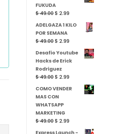
original
actual
FUKUDA
era:
es:
El
El
$
49.00
$
2.99
$ 49.00.
$ 2.99.
precio
precio
ADELGAZA 1 KILO
original
actual
POR SEMANA
era:
es:
El
El
$
49.00
$
2.99
$ 49.00.
$ 2.99.
precio
precio
Desafio Youtube
original
actual
Hacks de Erick
era:
es:
Rodriguez
$ 49.00.
$ 2.99.
El
El
$
49.00
$
2.99
precio
precio
COMO VENDER
original
actual
MAS CON
era:
es:
WHATSAPP
$ 49.00.
$ 2.99.
MARKETING
El
El
$
49.00
$
2.99
precio
precio
Express Launch -