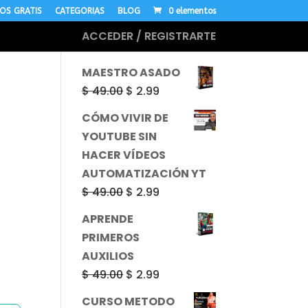
OS GRATIS
CATEGORIAS
BLOG
0 elementos
ACCEDER / REGISTRARTE
MÁS CURSOS
MAESTRO ASADO
El
El
$
49.00
$
2.99
precio
precio
CÓMO VIVIR DE
original
actual
YOUTUBE SIN
era:
es:
HACER VÍDEOS
$ 49.00.
$ 2.99.
AUTOMATIZACIÓN YT
El
El
$
49.00
$
2.99
precio
precio
APRENDE
original
actual
PRIMEROS
era:
es:
AUXILIOS
$ 49.00.
$ 2.99.
El
El
$
49.00
$
2.99
precio
precio
CURSO METODO