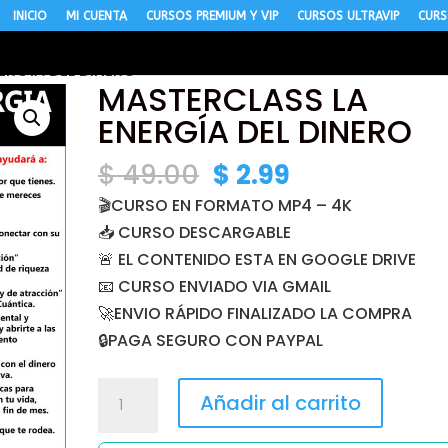
INICIO
MI CUENTA
CURSOS PREMIUM Y VIP
CURSOS ULTRAVIP
CURS
ERGÍA DEL DINERO
MASTERCLASS LA
ENERGÍA DEL DINERO
El
El
$
49.00
$
2.99
precio
precio
🎬CURSO EN FORMATO MP4 – 4K
original
actual
📥 CURSO DESCARGABLE
era:
es:
🚨 EL CONTENIDO ESTA EN GOOGLE DRIVE
$ 49.00.
$ 2.99.
📧 CURSO ENVIADO VIA GMAIL
🚀ENVIO RÁPIDO FINALIZADO LA COMPRA
🔒PAGA SEGURO CON PAYPAL
MASTERCLASS
Añadir al carrito
LA
ENERGÍA