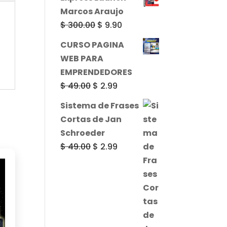
original
actual
Marcos Araujo
era:
es:
El
El
$
300.00
$
9.90
$ 49.00.
$ 2.99.
precio
precio
CURSO PAGINA
original
actual
WEB PARA
era:
es:
EMPRENDEDORES
$ 300.00.
$ 9.90.
El
El
$
49.00
$
2.99
precio
precio
Sistema de Frases
original
actual
Cortas de Jan
era:
es:
Schroeder
$ 49.00.
$ 2.99.
El
El
$
49.00
$
2.99
precio
precio
original
actual
era:
es:
$ 49.00.
$ 2.99.