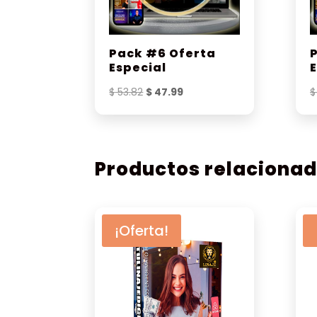
Pack #6 Oferta
Especial
El
El
$
53.82
$
47.99
$
precio
precio
original
actual
era:
es:
$ 53.82.
$ 47.99.
Productos relaciona
¡Oferta!