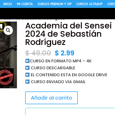
INICIO
MI CUENTA
CURSOS PREMIUM Y VIP
CURSOS ULTRAVIP
CURS
i 2024 de Sebastián Rodríguez
Academia del Sensei
2024 de Sebastián
Rodríguez
El
El
$
49.00
$
2.99
precio
precio
CURSO EN FORMATO MP4 – 4K
original
actual
CURSO DESCARGABLE
era:
es:
EL CONTENIDO ESTA EN GOOGLE DRIVE
$ 49.00.
$ 2.99.
CURSO ENVIADO VIA GMAIL
Academia
Añadir al carrito
del
Sensei