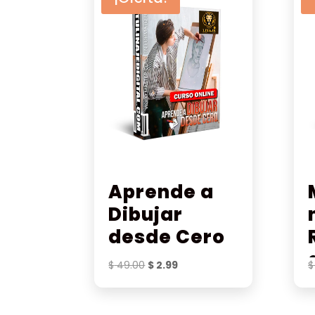
Aprende a
Dibujar
desde Cero
El
El
$
49.00
$
2.99
$
precio
precio
original
actual
era:
es: