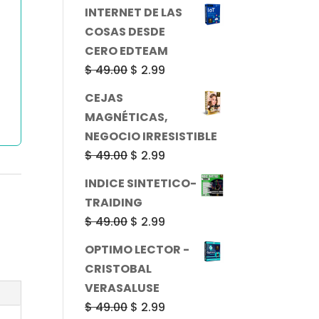
precio
precio
INTERNET DE LAS
original
actual
COSAS DESDE
era:
es:
CERO EDTEAM
$ 49.00.
$ 2.99.
El
El
$
49.00
$
2.99
precio
precio
CEJAS
original
actual
MAGNÉTICAS,
era:
es:
NEGOCIO IRRESISTIBLE
$ 49.00.
$ 2.99.
El
El
$
49.00
$
2.99
precio
precio
INDICE SINTETICO-
:
original
actual
TRAIDING
era:
es:
El
El
$
49.00
$
2.99
$ 49.00.
$ 2.99.
precio
precio
OPTIMO LECTOR -
original
actual
CRISTOBAL
era:
es:
VERASALUSE
$ 49.00.
$ 2.99.
El
El
$
49.00
$
2.99