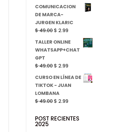
precio
precio
COMUNICACION
original
actual
DE MARCA-
era:
es:
JURGEN KLARIC
$ 49.00.
$ 2.99.
El
El
$
49.00
$
2.99
precio
precio
TALLER ONLINE
original
actual
WHATSAPP+CHAT
era:
es:
GPT
$ 49.00.
$ 2.99.
El
El
$
49.00
$
2.99
precio
precio
CURSO EN LÍNEA DE
original
actual
TIKTOK - JUAN
era:
es:
LOMBANA
$ 49.00.
$ 2.99.
El
El
$
49.00
$
2.99
precio
precio
original
actual
POST RECIENTES
2025
era:
es: