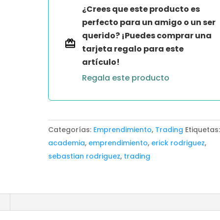
2024
¿Crees que este producto es
de
perfecto para un amigo o un ser
Sebastián
querido? ¡Puedes comprar una
Rodríguez
tarjeta regalo para este
cantidad
artículo!
Regala este producto
Categorías:
Emprendimiento
,
Trading
Etiquetas
academia
,
emprendimiento
,
erick rodriguez
,
sebastian rodriguez
,
trading