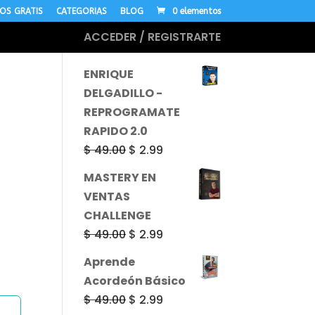
OS GRATIS
CATEGORIAS
BLOG
0 elementos
ACCEDER / REGISTRARTE
MÁS CURSOS
ENRIQUE
DELGADILLO -
REPROGRAMATE
RAPIDO 2.0
El
El
$
49.00
$
2.99
precio
precio
MASTERY EN
original
actual
VENTAS
era:
es:
CHALLENGE
$ 49.00.
$ 2.99.
El
El
$
49.00
$
2.99
precio
precio
Aprende
original
actual
Acordeón Básico
era:
es:
El
El
$
49.00
$
2.99
$ 49.00.
$ 2.99.