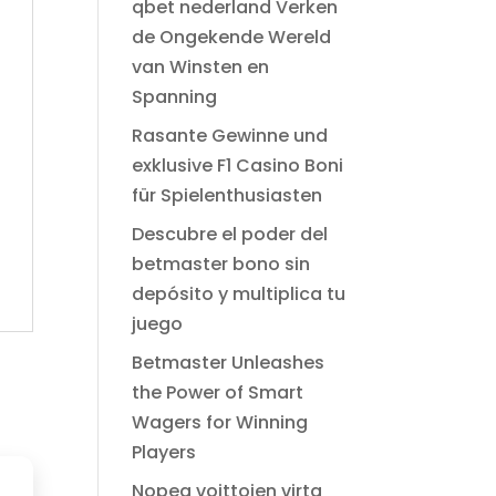
$ 49.00.
$ 2.99.
qbet nederland Verken
de Ongekende Wereld
van Winsten en
Spanning
Rasante Gewinne und
exklusive F1 Casino Boni
für Spielenthusiasten
Descubre el poder del
betmaster bono sin
depósito y multiplica tu
juego
Betmaster Unleashes
the Power of Smart
Wagers for Winning
Players
Nopea voittojen virta