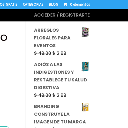
OS GRATIS
CATEGORIAS
BLOG
0 elementos
ACCEDER / REGISTRARTE
MÁS CURSOS
–
ARREGLOS
DO
FLORALES PARA
EVENTOS
El
El
$
49.00
$
2.99
precio
precio
ADIÓS A LAS
original
actual
INDIGESTIONES Y
era:
es:
RESTABLECE TU SALUD
$ 49.00.
$ 2.99.
DIGESTIVA
El
El
$
49.00
$
2.99
precio
precio
BRANDING
original
actual
CONSTRUYE LA
era:
es:
IMAGEN DE TU MARCA
$ 49.00.
$ 2.99.