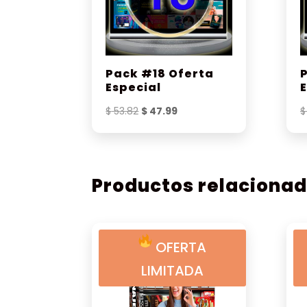
Pack #18 Oferta
Especial
El
El
$
53.82
$
47.99
$
precio
precio
original
actual
era:
es:
$ 53.82.
$ 47.99.
Productos relaciona
OFERTA
LIMITADA