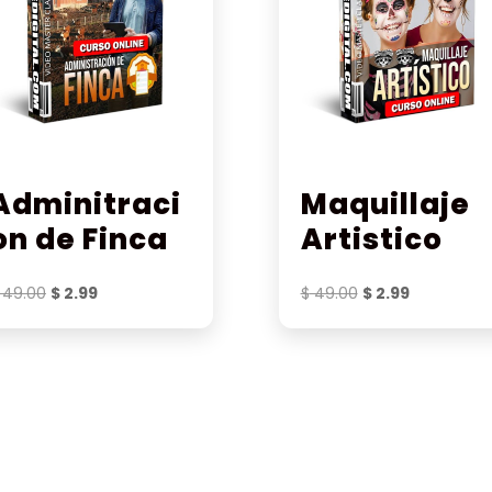
Adminitraci
Maquillaje
on de Finca
Artistico
El
El
El
El
49.00
$
2.99
$
49.00
$
2.99
precio
precio
precio
precio
original
actual
original
actual
era:
es:
era:
es:
$ 49.00.
$ 2.99.
$ 49.00.
$ 2.99.