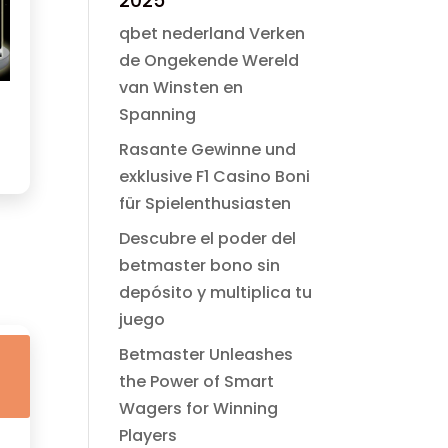
2025
era:
es:
$ 49.00.
$ 2.99.
qbet nederland Verken
de Ongekende Wereld
van Winsten en
Spanning
Rasante Gewinne und
exklusive F1 Casino Boni
für Spielenthusiasten
Descubre el poder del
betmaster bono sin
depósito y multiplica tu
juego
Betmaster Unleashes
the Power of Smart
Wagers for Winning
Players