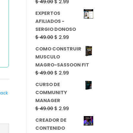
El
El
$
49.00
$
2.99
precio
precio
EXPERTOS
original
actual
AFILIADOS -
era:
es:
SERGIO DONOSO
$ 49.00.
$ 2.99.
El
El
$
49.00
$
2.99
precio
precio
COMO CONSTRUIR
original
actual
MUSCULO
era:
es:
MAGRO-SASSOON FIT
$ 49.00.
$ 2.99.
El
El
$
49.00
$
2.99
precio
precio
CURSO DE
original
actual
COMMUNITY
ack
era:
es:
MANAGER
$ 49.00.
$ 2.99.
El
El
$
49.00
$
2.99
precio
precio
CREADOR DE
original
actual
CONTENIDO
era:
es: