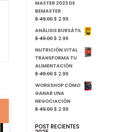
MASTER 2023 DE
$ 49.00.
$ 2.99.
BEMASTER
El
El
$
49.00
$
2.99
precio
precio
ANÁLISIS BURSÁTIL
original
actual
El
El
$
49.00
$
2.99
era:
es:
precio
precio
NUTRICIÓN VITAL
$ 49.00.
$ 2.99.
original
actual
TRANSFORMA TU
era:
es:
ALIMENTACIÓN
$ 49.00.
$ 2.99.
El
El
$
49.00
$
2.99
precio
precio
WORKSHOP CÓMO
original
actual
GANAR UNA
era:
es:
NEGOCIACIÓN
$ 49.00.
$ 2.99.
El
El
$
49.00
$
2.99
precio
precio
original
actual
POST RECIENTES