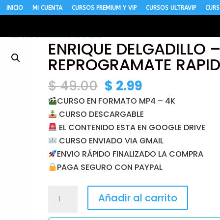
INICIO
MI CUENTA
CURSOS PREMIUM Y VIP
CURSOS ULTRAVIP
CURS
O – REPROGRAMATE RAPIDO
ENRIQUE DELGADILLO 
REPROGRAMATE RAPI
El
El
$
49.00
$
2.99
precio
precio
CURSO EN FORMATO MP4 – 4K
original
actual
CURSO DESCARGABLE
era:
es:
EL CONTENIDO ESTA EN GOOGLE DRIVE
$ 49.00.
$ 2.99.
CURSO ENVIADO VIA GMAIL
ENVIO RÁPIDO FINALIZADO LA COMPRA
PAGA SEGURO CON PAYPAL
ENRIQUE
Añadir al carrito
DELGADILLO
-