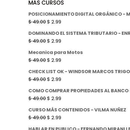
MÁS CURSOS
POSICIONAMIENTO DIGITAL ORGÁNICO - 
El
El
$
49.00
$
2.99
precio
precio
DOMINANDO EL SISTEMA TRIBUTARIO - EN
original
actual
El
El
$
49.00
$
2.99
era:
es:
precio
precio
Mecanica para Motos
$ 49.00.
$ 2.99.
original
actual
El
El
$
49.00
$
2.99
era:
es:
precio
precio
CHECK LIST OK - WINDSOR MARCOS TRIGO
$ 49.00.
$ 2.99.
original
actual
El
El
$
49.00
$
2.99
era:
es:
precio
precio
COMO COMPRAR PROPIEDADES AL BANCO -
$ 49.00.
$ 2.99.
original
actual
El
El
$
49.00
$
2.99
era:
es:
precio
precio
CURSO MÁS CONTENIDOS - VILMA NUÑEZ
$ 49.00.
$ 2.99.
original
actual
El
El
$
49.00
$
2.99
era:
es:
precio
precio
HABLAR EN PUBLICO - FERNANDO MIRANLL
$ 49.00.
$ 2.99.