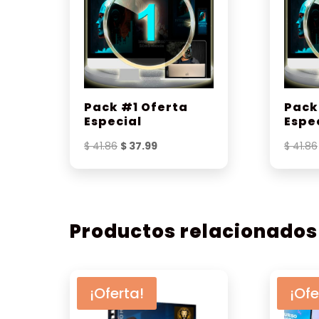
Pack #1 Oferta
Pack
Especial
Espe
El
El
$
41.86
$
37.99
$
41.86
precio
precio
original
actual
era:
es:
$ 41.86.
$ 37.99.
Productos relacionados
¡Oferta!
¡Ofe