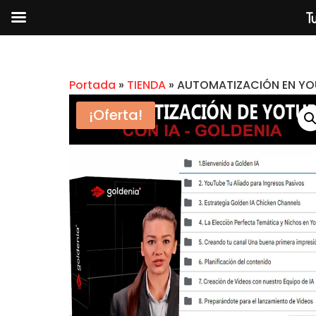
Tu
Portada
»
TIENDA
»
AUTOMATIZACIÓN EN YO
¡Oferta!
ECOMMERCE - JHONATAN C
TIM VILLAFUERTE
$
2.99
+
A