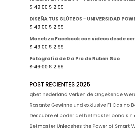
original
actual
El
El
$
49.00
$
2.99
era:
es:
precio
precio
DISEÑA TUS GLÚTEOS - UNIVERSIDAD POW
$ 49.00.
$ 2.99.
original
actual
El
El
$
49.00
$
2.99
era:
es:
precio
precio
Monetiza Facebook con videos desde ce
$ 49.00.
$ 2.99.
original
actual
El
El
$
49.00
$
2.99
era:
es:
precio
precio
Fotografía de 0 a Pro de Ruben Guo
$ 49.00.
$ 2.99.
original
actual
El
El
$
49.00
$
2.99
era:
es:
precio
precio
$ 49.00.
$ 2.99.
original
actual
POST RECIENTES 2025
era:
es:
qbet nederland Verken de Ongekende Were
$ 49.00.
$ 2.99.
Rasante Gewinne und exklusive F1 Casino Bo
Descubre el poder del betmaster bono sin d
Betmaster Unleashes the Power of Smart W