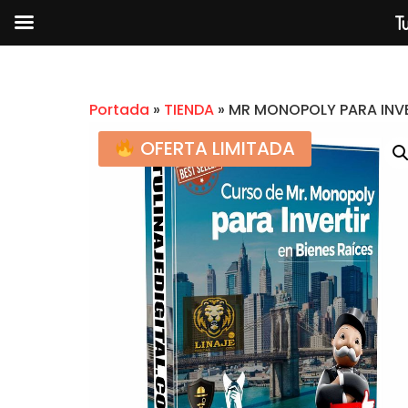
Tu
Portada
»
TIENDA
»
MR MONOPOLY PARA INVER
OFERTA LIMITADA
MASTERCLASS MULTIPLICA X
RESULTADOS CON INPACTA+
$
2.99
+
AG