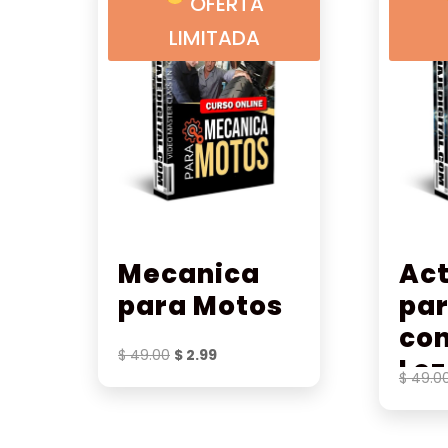
OFERTA
LIMITADA
Mecanica
Ac
para Motos
par
con
El
El
$
49.00
$
2.99
Lo
precio
precio
$
49.0
original
actual
era:
es:
$ 49.00.
$ 2.99.