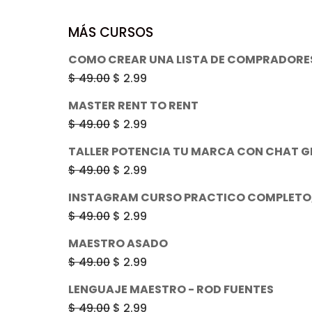
MÁS CURSOS
COMO CREAR UNA LISTA DE COMPRADORES
El
El
$
49.00
$
2.99
precio
precio
MASTER RENT TO RENT
original
actual
El
El
$
49.00
$
2.99
era:
es:
precio
precio
TALLER POTENCIA TU MARCA CON CHAT G
$ 49.00.
$ 2.99.
original
actual
El
El
$
49.00
$
2.99
era:
es:
precio
precio
INSTAGRAM CURSO PRACTICO COMPLETO,
$ 49.00.
$ 2.99.
original
actual
El
El
$
49.00
$
2.99
era:
es:
precio
precio
MAESTRO ASADO
$ 49.00.
$ 2.99.
original
actual
El
El
$
49.00
$
2.99
era:
es:
precio
precio
LENGUAJE MAESTRO - ROD FUENTES
$ 49.00.
$ 2.99.
original
actual
El
El
$
49.00
$
2.99