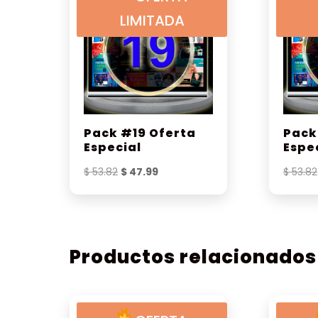
LIMITADA
Pack #19 Oferta
Pack
Especial
Espe
El
El
$
53.82
$
47.99
$
53.82
precio
precio
original
actual
era:
es:
$ 53.82.
$ 47.99.
Productos relacionados