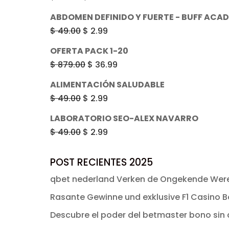
era:
es:
precio
precio
ABDOMEN DEFINIDO Y FUERTE - BUFF ACA
$ 49.00.
$ 2.99.
original
actual
El
El
$
49.00
$
2.99
era:
es:
precio
precio
OFERTA PACK 1-20
$ 49.00.
$ 2.99.
original
actual
El
El
$
879.00
$
36.99
era:
es:
precio
precio
ALIMENTACIÓN SALUDABLE
$ 49.00.
$ 2.99.
original
actual
El
El
$
49.00
$
2.99
era:
es:
precio
precio
LABORATORIO SEO-ALEX NAVARRO
$ 879.00.
$ 36.99.
original
actual
El
El
$
49.00
$
2.99
era:
es:
precio
precio
$ 49.00.
$ 2.99.
original
actual
POST RECIENTES 2025
era:
es:
qbet nederland Verken de Ongekende Were
$ 49.00.
$ 2.99.
Rasante Gewinne und exklusive F1 Casino Bo
Descubre el poder del betmaster bono sin d