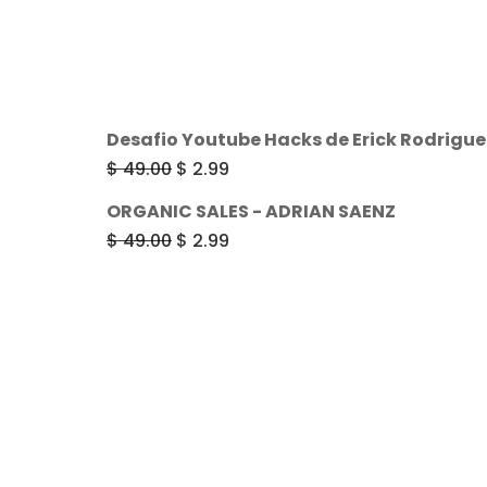
Desafio Youtube Hacks de Erick Rodrigue
El
El
$
49.00
$
2.99
precio
precio
ORGANIC SALES - ADRIAN SAENZ
original
actual
El
El
$
49.00
$
2.99
era:
es:
precio
precio
$ 49.00.
$ 2.99.
original
actual
era:
es:
$ 49.00.
$ 2.99.