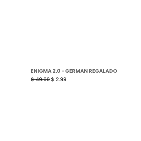
ENIGMA 2.0 - GERMAN REGALADO
El
El
$
49.00
$
2.99
precio
precio
original
actual
era:
es:
$ 49.00.
$ 2.99.