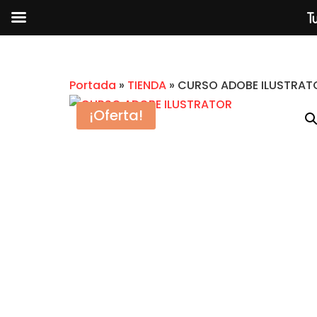
Tu
Portada
»
TIENDA
»
CURSO ADOBE ILUSTRAT
¡Oferta!
Fotografía de 0 a Pro de Rube
Guo
$
2.99
+
AGRE