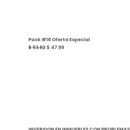
Pack #16 Oferta Especial
El
El
$
53.82
$
47.99
precio
precio
original
actual
era:
es:
$ 53.82.
$ 47.99.
INVERSION EN INMUEBLES CON PROBLEMAS 