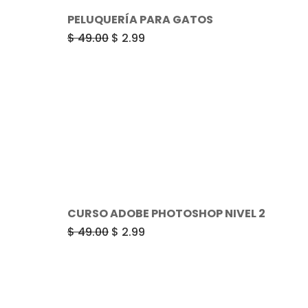
PELUQUERÍA PARA GATOS
El
El
$
49.00
$
2.99
precio
precio
original
actual
era:
es:
$ 49.00.
$ 2.99.
CURSO ADOBE PHOTOSHOP NIVEL 2
El
El
$
49.00
$
2.99
precio
precio
original
actual
era:
es:
$ 49.00.
$ 2.99.