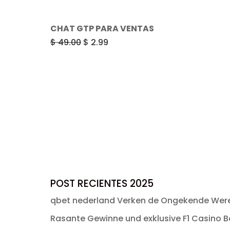
CHAT GTP PARA VENTAS
El
El
$
49.00
$
2.99
precio
precio
original
actual
era:
es:
$ 49.00.
$ 2.99.
POST RECIENTES 2025
qbet nederland Verken de Ongekende Were
Rasante Gewinne und exklusive F1 Casino Bo