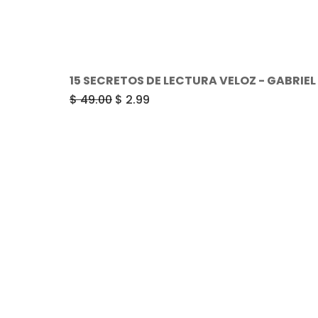
15 SECRETOS DE LECTURA VELOZ - GABRIE
El
El
$
49.00
$
2.99
precio
precio
original
actual
era:
es:
$ 49.00.
$ 2.99.