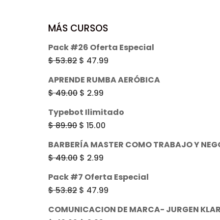
era:
es:
$ 49.00.
$ 2.99.
MÁS CURSOS
Pack #26 Oferta Especial
El
El
$
53.82
$
47.99
precio
precio
APRENDE RUMBA AERÓBICA
original
actual
El
El
$
49.00
$
2.99
era:
es:
precio
precio
Typebot Ilimitado
$ 53.82.
$ 47.99.
original
actual
El
El
$
89.90
$
15.00
era:
es:
precio
precio
BARBERÍA MASTER COMO TRABAJO Y NEG
$ 49.00.
$ 2.99.
original
actual
El
El
$
49.00
$
2.99
era:
es:
precio
precio
Pack #7 Oferta Especial
$ 89.90.
$ 15.00.
original
actual
El
El
$
53.82
$
47.99
era:
es:
precio
precio
COMUNICACION DE MARCA- JURGEN KLAR
$ 49.00.
$ 2.99.
original
actual