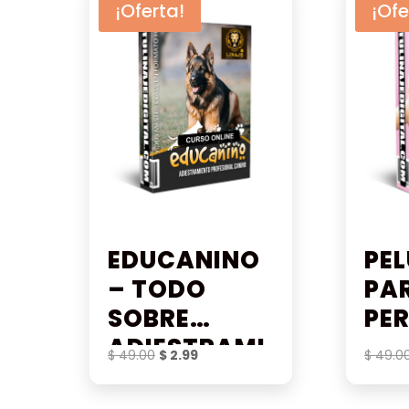
¡Oferta!
¡Ofe
EDUCANINO
PE
– TODO
PA
SOBRE
PE
ADIESTRAMI
El
El
$
49.00
$
2.99
$
49.0
ENTO
precio
precio
original
actual
CANINO