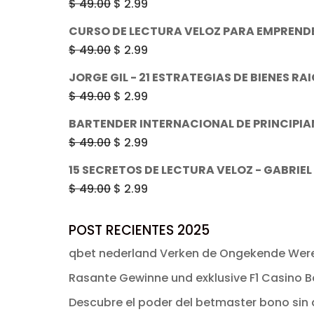
El
El
$
49.00
$
2.99
era:
es:
precio
precio
CURSO DE LECTURA VELOZ PARA EMPREND
$ 53.82.
$ 47.99.
original
actual
El
El
$
49.00
$
2.99
era:
es:
precio
precio
JORGE GIL - 21 ESTRATEGIAS DE BIENES RA
$ 49.00.
$ 2.99.
original
actual
El
El
$
49.00
$
2.99
era:
es:
precio
precio
BARTENDER INTERNACIONAL DE PRINCIPI
$ 49.00.
$ 2.99.
original
actual
El
El
$
49.00
$
2.99
era:
es:
precio
precio
15 SECRETOS DE LECTURA VELOZ - GABRIE
$ 49.00.
$ 2.99.
original
actual
El
El
$
49.00
$
2.99
era:
es:
precio
precio
$ 49.00.
$ 2.99.
original
actual
POST RECIENTES 2025
era:
es:
qbet nederland Verken de Ongekende Were
$ 49.00.
$ 2.99.
Rasante Gewinne und exklusive F1 Casino Bo
Descubre el poder del betmaster bono sin d