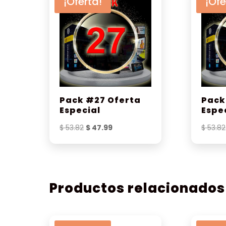
¡Oferta!
¡Ofe
Pack #27 Oferta
Pack
Especial
Espe
El
El
$
53.82
$
47.99
$
53.82
precio
precio
original
actual
era:
es:
$ 53.82.
$ 47.99.
Productos relacionados