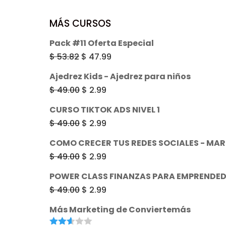
$ 49.00.
$ 2.99.
MÁS CURSOS
Pack #11 Oferta Especial
El
El
$
53.82
$
47.99
precio
precio
Ajedrez Kids - Ajedrez para niños
original
actual
El
El
$
49.00
$
2.99
era:
es:
precio
precio
CURSO TIKTOK ADS NIVEL 1
$ 53.82.
$ 47.99.
original
actual
El
El
$
49.00
$
2.99
era:
es:
precio
precio
COMO CRECER TUS REDES SOCIALES - MA
$ 49.00.
$ 2.99.
original
actual
El
El
$
49.00
$
2.99
era:
es:
precio
precio
POWER CLASS FINANZAS PARA EMPRENDED
$ 49.00.
$ 2.99.
original
actual
El
El
$
49.00
$
2.99
era:
es:
precio
precio
Más Marketing de Conviertemás
$ 49.00.
$ 2.99.
original
actual