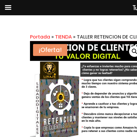
Tu
Portada
»
TIENDA
»
TALLER RETENCION DE CL
¡Oferta!
ABC DEL M
$
2.99