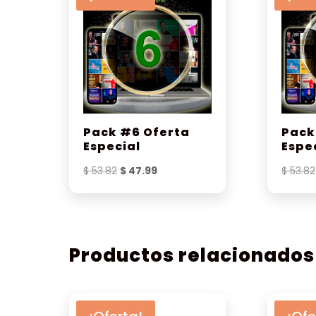
Pack #6 Oferta
Pack
Especial
Espe
El
El
$
53.82
$
47.99
$
53.82
precio
precio
original
actual
era:
es:
$ 53.82.
$ 47.99.
Productos relacionados