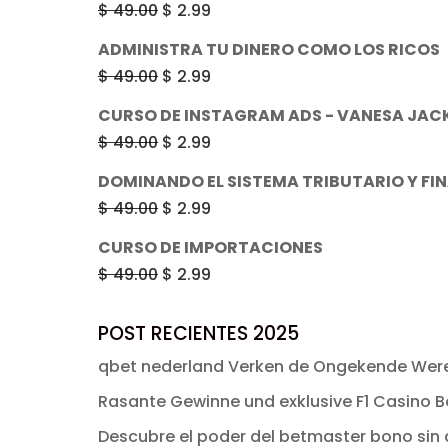
era:
es:
El
El
$
49.00
$
2.99
Valora
do
$ 49.00.
$ 2.99.
precio
precio
con
ADMINISTRA TU DINERO COMO LOS RICOS
original
actual
2.53
El
El
$
49.00
$
2.99
de 5
era:
es:
precio
precio
CURSO DE INSTAGRAM ADS - VANESA JAC
$ 49.00.
$ 2.99.
original
actual
El
El
$
49.00
$
2.99
era:
es:
precio
precio
DOMINANDO EL SISTEMA TRIBUTARIO Y FI
$ 49.00.
$ 2.99.
original
actual
El
El
$
49.00
$
2.99
era:
es:
precio
precio
CURSO DE IMPORTACIONES
$ 49.00.
$ 2.99.
original
actual
El
El
$
49.00
$
2.99
era:
es:
precio
precio
$ 49.00.
$ 2.99.
original
actual
POST RECIENTES 2025
era:
es:
qbet nederland Verken de Ongekende Were
$ 49.00.
$ 2.99.
Rasante Gewinne und exklusive F1 Casino Bo
Descubre el poder del betmaster bono sin d