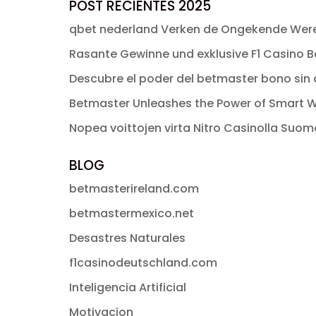
original
actual
POST RECIENTES 2025
era:
es:
qbet nederland Verken de Ongekende Were
$ 49.00.
$ 2.99.
Rasante Gewinne und exklusive F1 Casino Bo
Descubre el poder del betmaster bono sin d
Betmaster Unleashes the Power of Smart W
Nopea voittojen virta Nitro Casinolla Suo
BLOG
betmasterireland.com
betmastermexico.net
Desastres Naturales
f1casinodeutschland.com
Inteligencia Artificial
Motivacion