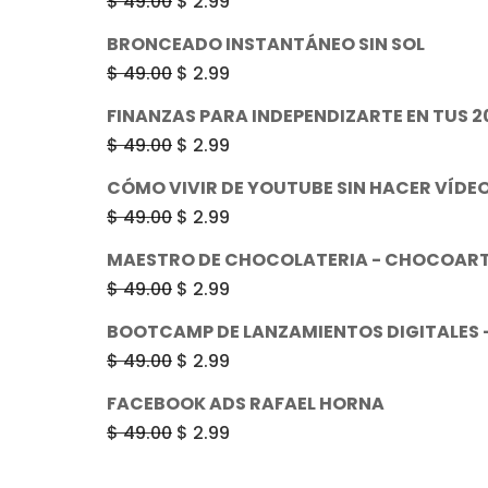
El
El
$
49.00
$
2.99
era:
es:
precio
precio
BRONCEADO INSTANTÁNEO SIN SOL
$ 49.00.
$ 2.99.
original
actual
El
El
$
49.00
$
2.99
era:
es:
precio
precio
FINANZAS PARA INDEPENDIZARTE EN TUS 2
$ 49.00.
$ 2.99.
original
actual
El
El
$
49.00
$
2.99
era:
es:
precio
precio
CÓMO VIVIR DE YOUTUBE SIN HACER VÍD
$ 49.00.
$ 2.99.
original
actual
El
El
$
49.00
$
2.99
era:
es:
precio
precio
MAESTRO DE CHOCOLATERIA - CHOCOAR
$ 49.00.
$ 2.99.
original
actual
El
El
$
49.00
$
2.99
era:
es:
precio
precio
BOOTCAMP DE LANZAMIENTOS DIGITALES -
$ 49.00.
$ 2.99.
original
actual
El
El
$
49.00
$
2.99
era:
es:
precio
precio
FACEBOOK ADS RAFAEL HORNA
$ 49.00.
$ 2.99.
original
actual
El
El
$
49.00
$
2.99
era:
es:
precio
precio
$ 49.00.
$ 2.99.