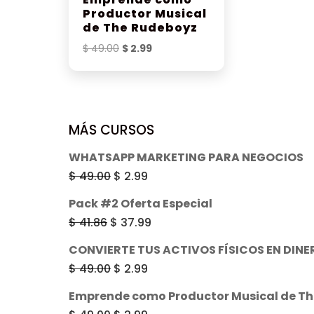
Productor Musical
de The Rudeboyz
El
El
$
49.00
$
2.99
precio
precio
original
actual
era:
es:
$ 49.00.
$ 2.99.
MÁS CURSOS
WHATSAPP MARKETING PARA NEGOCIOS
El
El
$
49.00
$
2.99
precio
precio
Pack #2 Oferta Especial
original
actual
El
El
$
41.86
$
37.99
era:
es:
precio
precio
CONVIERTE TUS ACTIVOS FÍSICOS EN DINE
$ 49.00.
$ 2.99.
original
actual
El
El
$
49.00
$
2.99
era:
es:
precio
precio
Emprende como Productor Musical de T
$ 41.86.
$ 37.99.
original
actual