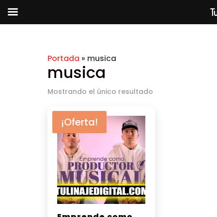
Tu
Portada
»
musica
musica
Mostrando el único resultado
¡Oferta!
Emprende como