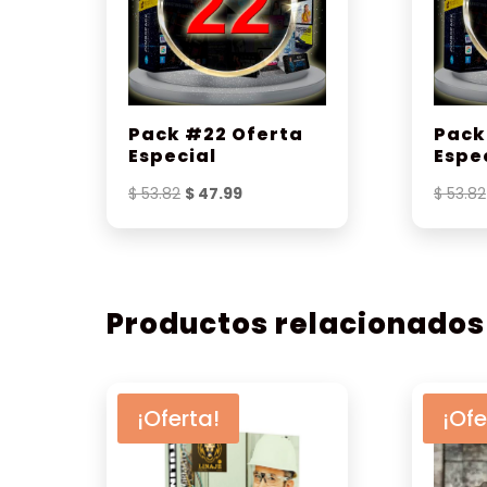
Pack #22 Oferta
Pack
Especial
Espe
El
El
$
53.82
$
47.99
$
53.82
precio
precio
original
actual
era:
es:
$ 53.82.
$ 47.99.
Productos relacionados
¡Oferta!
¡Ofe