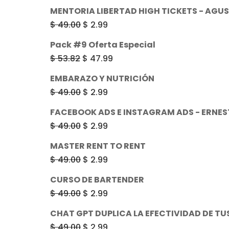
MENTORIA LIBERTAD HIGH TICKETS - AGU
El
El
$
49.00
$
2.99
precio
precio
Pack #9 Oferta Especial
original
actual
El
El
$
53.82
$
47.99
era:
es:
precio
precio
EMBARAZO Y NUTRICIÓN
$ 49.00.
$ 2.99.
original
actual
El
El
$
49.00
$
2.99
era:
es:
precio
precio
FACEBOOK ADS E INSTAGRAM ADS - ERNE
$ 53.82.
$ 47.99.
original
actual
El
El
$
49.00
$
2.99
era:
es:
precio
precio
MASTER RENT TO RENT
$ 49.00.
$ 2.99.
original
actual
El
El
$
49.00
$
2.99
era:
es:
precio
precio
CURSO DE BARTENDER
$ 49.00.
$ 2.99.
original
actual
El
El
$
49.00
$
2.99
era:
es:
precio
precio
CHAT GPT DUPLICA LA EFECTIVIDAD DE TU
$ 49.00.
$ 2.99.
original
actual
El
El
$
49.00
$
2.99