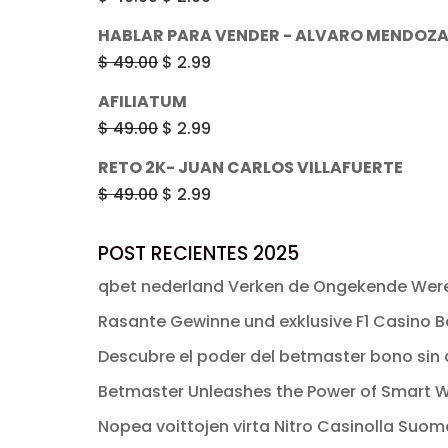
era:
es:
precio
precio
HABLAR PARA VENDER - ALVARO MENDOZ
$ 49.00.
$ 2.99.
original
actual
El
El
$
49.00
$
2.99
era:
es:
precio
precio
AFILIATUM
$ 49.00.
$ 2.99.
original
actual
El
El
$
49.00
$
2.99
era:
es:
precio
precio
RETO 2K- JUAN CARLOS VILLAFUERTE
$ 49.00.
$ 2.99.
original
actual
El
El
$
49.00
$
2.99
era:
es:
precio
precio
$ 49.00.
$ 2.99.
original
actual
POST RECIENTES 2025
era:
es:
qbet nederland Verken de Ongekende Were
$ 49.00.
$ 2.99.
Rasante Gewinne und exklusive F1 Casino Bo
Descubre el poder del betmaster bono sin d
Betmaster Unleashes the Power of Smart W
Nopea voittojen virta Nitro Casinolla Suo