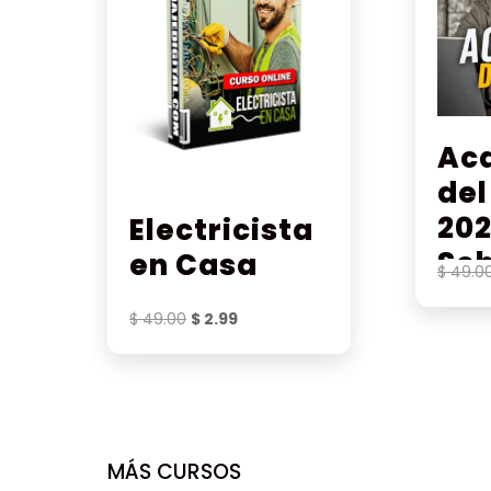
Ac
del
202
Electricista
Seb
en Casa
$
49.0
Ro
El
El
$
49.00
$
2.99
precio
precio
original
actual
era:
es:
$ 49.00.
$ 2.99.
MÁS CURSOS