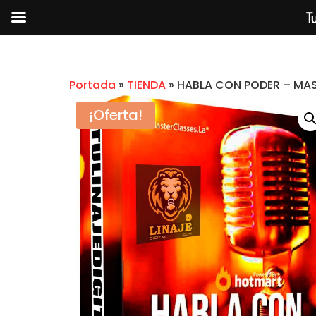
Tu
Portada
»
TIENDA
»
HABLA CON PODER – MA
¡Oferta!
CAJA MAGICA DE CHAT GP
SANTIAGO COSME
$
2.99
+