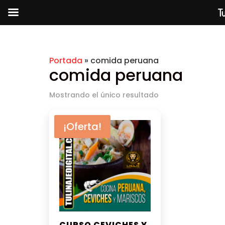
Tu
Portada
»
comida peruana
comida peruana
Mostrando el único resultado
¡Oferta!
CURSO CEVICHES Y