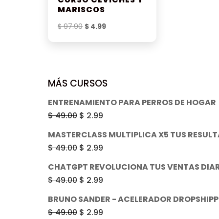
MARISCOS
El
El
$
97.90
$
4.99
precio
precio
original
actual
era:
es:
$ 97.90.
$ 4.99.
MÁS CURSOS
ENTRENAMIENTO PARA PERROS DE HOGAR
El
El
$
49.00
$
2.99
precio
precio
MASTERCLASS MULTIPLICA X5 TUS RESUL
original
actual
El
El
$
49.00
$
2.99
era:
es:
precio
precio
CHATGPT REVOLUCIONA TUS VENTAS DIAR
$ 49.00.
$ 2.99.
original
actual
El
El
$
49.00
$
2.99
era:
es:
precio
precio
BRUNO SANDER - ACELERADOR DROPSHIPP
$ 49.00.
$ 2.99.
original
actual
El
El
$
49.00
$
2.99