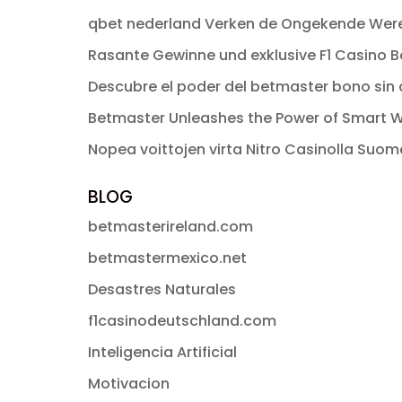
era:
es:
qbet nederland Verken de Ongekende Were
$ 49.00.
$ 2.99.
Rasante Gewinne und exklusive F1 Casino Bo
Descubre el poder del betmaster bono sin d
Betmaster Unleashes the Power of Smart W
Nopea voittojen virta Nitro Casinolla Suo
BLOG
betmasterireland.com
betmastermexico.net
Desastres Naturales
f1casinodeutschland.com
Inteligencia Artificial
Motivacion