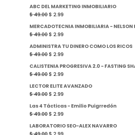
ABC DEL MARKETING INMOBILIARIO
El
El
$
49.00
$
2.99
precio
precio
MERCADOTECNIA INMOBILIARIA - NELSON
original
actual
El
El
$
49.00
$
2.99
era:
es:
precio
precio
ADMINISTRA TU DINERO COMO LOS RICOS
$ 49.00.
$ 2.99.
original
actual
El
El
$
49.00
$
2.99
era:
es:
precio
precio
CALISTENIA PROGRESIVA 2.0 - FASTING SH
$ 49.00.
$ 2.99.
original
actual
El
El
$
49.00
$
2.99
era:
es:
precio
precio
LECTOR ELITE AVANZADO
$ 49.00.
$ 2.99.
original
actual
El
El
$
49.00
$
2.99
era:
es:
precio
precio
Las 4 Tácticas - Emilio Puigrredón
$ 49.00.
$ 2.99.
original
actual
El
El
$
49.00
$
2.99
era:
es:
precio
precio
LABORATORIO SEO-ALEX NAVARRO
$ 49.00.
$ 2.99.
original
actual
El
El
$
49.00
$
2.99