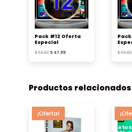
Pack #12 Oferta
Pack
Especial
Espe
El
El
$
53.82
$
47.99
$
53.82
precio
precio
original
actual
era:
es:
$ 53.82.
$ 47.99.
Productos relacionados
¡Oferta!
¡Ofe