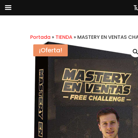
Tu
Portada
»
TIENDA
»
MASTERY EN VENTAS CH
¡Oferta!
ENTRENAMIENTO CON EDI
PREMIUM
$
2.99