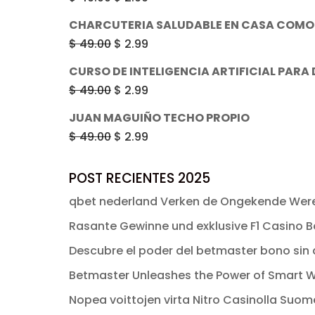
era:
es:
precio
precio
CHARCUTERIA SALUDABLE EN CASA COMO
$ 49.00.
$ 2.99.
original
actual
El
El
$
49.00
$
2.99
era:
es:
precio
precio
CURSO DE INTELIGENCIA ARTIFICIAL PARA
$ 49.00.
$ 2.99.
original
actual
El
El
$
49.00
$
2.99
era:
es:
precio
precio
JUAN MAGUIÑO TECHO PROPIO
$ 49.00.
$ 2.99.
original
actual
El
El
$
49.00
$
2.99
era:
es:
precio
precio
$ 49.00.
$ 2.99.
original
actual
POST RECIENTES 2025
era:
es:
qbet nederland Verken de Ongekende Were
$ 49.00.
$ 2.99.
Rasante Gewinne und exklusive F1 Casino Bo
Descubre el poder del betmaster bono sin d
Betmaster Unleashes the Power of Smart W
Nopea voittojen virta Nitro Casinolla Suo