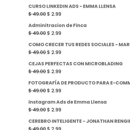
CURSO LINKEDIN ADS - EMMA LLENSA
El
El
$
49.00
$
2.99
precio
precio
Adminitracion de Finca
original
actual
El
El
$
49.00
$
2.99
era:
es:
precio
precio
COMO CRECER TUS REDES SOCIALES - MA
$ 49.00.
$ 2.99.
original
actual
El
El
$
49.00
$
2.99
era:
es:
precio
precio
CEJAS PERFECTAS CON MICROBLADING
$ 49.00.
$ 2.99.
original
actual
El
El
$
49.00
$
2.99
era:
es:
precio
precio
FOTOGRAFÍA DE PRODUCTO PARA E-COM
$ 49.00.
$ 2.99.
original
actual
El
El
$
49.00
$
2.99
era:
es:
precio
precio
Instagram Ads de Emma Llensa
$ 49.00.
$ 2.99.
original
actual
El
El
$
49.00
$
2.99
era:
es:
precio
precio
CEREBRO INTELIGENTE - JONATHAN RENGI
$ 49.00.
$ 2.99.
original
actual
El
El
$
49.00
$
2.99