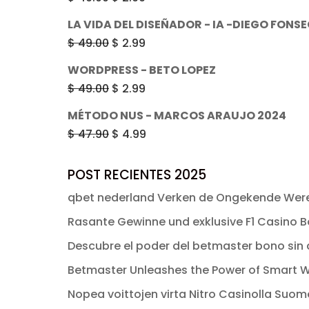
era:
es:
precio
precio
LA VIDA DEL DISEÑADOR - IA -DIEGO FONS
$ 49.00.
$ 2.99.
original
actual
El
El
$
49.00
$
2.99
era:
es:
precio
precio
WORDPRESS - BETO LOPEZ
$ 49.00.
$ 2.99.
original
actual
El
El
$
49.00
$
2.99
era:
es:
precio
precio
MÉTODO NUS - MARCOS ARAUJO 2024
$ 49.00.
$ 2.99.
original
actual
El
El
$
47.90
$
4.99
era:
es:
precio
precio
$ 49.00.
$ 2.99.
original
actual
POST RECIENTES 2025
era:
es:
qbet nederland Verken de Ongekende Were
$ 47.90.
$ 4.99.
Rasante Gewinne und exklusive F1 Casino Bo
Descubre el poder del betmaster bono sin d
Betmaster Unleashes the Power of Smart W
Nopea voittojen virta Nitro Casinolla Suo