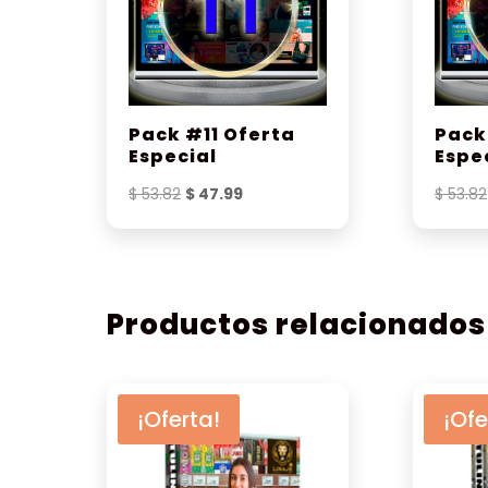
Pack #11 Oferta
Pack
Especial
Espe
El
El
$
53.82
$
47.99
$
53.82
precio
precio
original
actual
era:
es:
$ 53.82.
$ 47.99.
Productos relacionados
¡Oferta!
¡Ofe