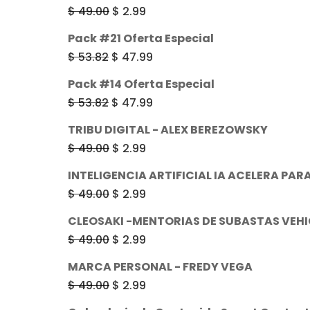
El
El
$
49.00
$
2.99
precio
precio
Pack #21 Oferta Especial
original
actual
El
El
$
53.82
$
47.99
era:
es:
precio
precio
Pack #14 Oferta Especial
$ 49.00.
$ 2.99.
original
actual
El
El
$
53.82
$
47.99
era:
es:
precio
precio
TRIBU DIGITAL - ALEX BEREZOWSKY
$ 53.82.
$ 47.99.
original
actual
El
El
$
49.00
$
2.99
era:
es:
precio
precio
INTELIGENCIA ARTIFICIAL IA ACELERA PAR
$ 53.82.
$ 47.99.
original
actual
El
El
$
49.00
$
2.99
era:
es:
precio
precio
CLEOSAKI -MENTORIAS DE SUBASTAS VEH
$ 49.00.
$ 2.99.
original
actual
El
El
$
49.00
$
2.99
era:
es:
precio
precio
MARCA PERSONAL - FREDY VEGA
$ 49.00.
$ 2.99.
original
actual
El
El
$
49.00
$
2.99
era:
es:
precio
precio