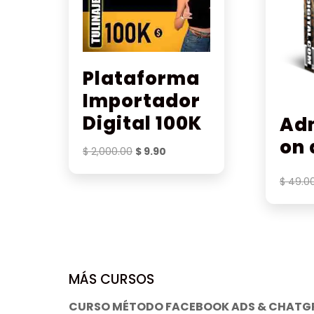
Plataforma
Importador
Digital 100K
Adm
on 
El
El
$
2,000.00
$
9.90
precio
precio
$
49.0
original
actual
era:
es:
$ 2,000.00.
$ 9.90.
MÁS CURSOS
CURSO MÉTODO FACEBOOK ADS & CHATGP