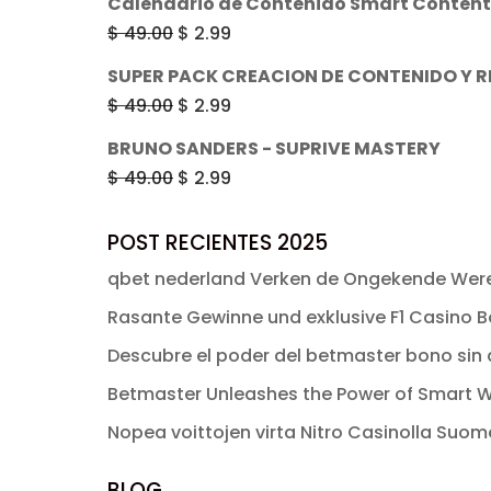
Calendario de Contenido Smart Content 
$ 49.00.
$ 2.99.
original
actual
El
El
$
49.00
$
2.99
era:
es:
precio
precio
SUPER PACK CREACION DE CONTENIDO Y R
$ 49.00.
$ 2.99.
original
actual
El
El
$
49.00
$
2.99
era:
es:
precio
precio
BRUNO SANDERS - SUPRIVE MASTERY
$ 49.00.
$ 2.99.
original
actual
El
El
$
49.00
$
2.99
era:
es:
precio
precio
$ 49.00.
$ 2.99.
original
actual
POST RECIENTES 2025
era:
es:
qbet nederland Verken de Ongekende Were
$ 49.00.
$ 2.99.
Rasante Gewinne und exklusive F1 Casino Bo
Descubre el poder del betmaster bono sin d
Betmaster Unleashes the Power of Smart W
Nopea voittojen virta Nitro Casinolla Suo
BLOG