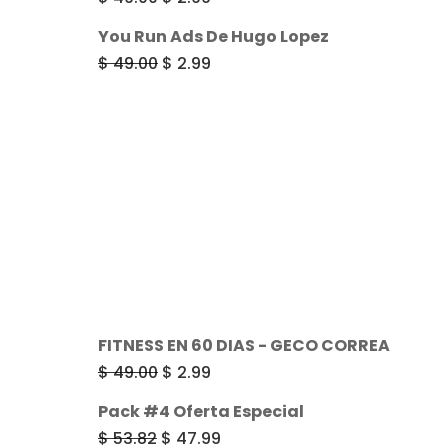
era:
es:
precio
precio
You Run Ads De Hugo Lopez
$ 49.00.
$ 2.99.
original
actual
El
El
$
49.00
$
2.99
era:
es:
precio
precio
$ 49.00.
$ 2.99.
original
actual
era:
es:
$ 49.00.
$ 2.99.
FITNESS EN 60 DIAS - GECO CORREA
El
El
$
49.00
$
2.99
precio
precio
Pack #4 Oferta Especial
original
actual
El
El
$
53.82
$
47.99