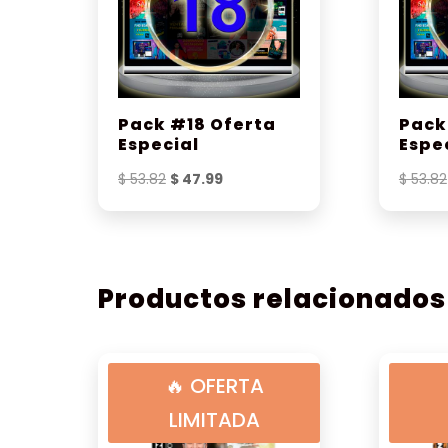
Pack #18 Oferta
Pack
Especial
Espe
El
El
$
53.82
$
47.99
$
53.82
precio
precio
original
actual
era:
es:
$ 53.82.
$ 47.99.
Productos relacionados
🔥 OFERTA
LIMITADA