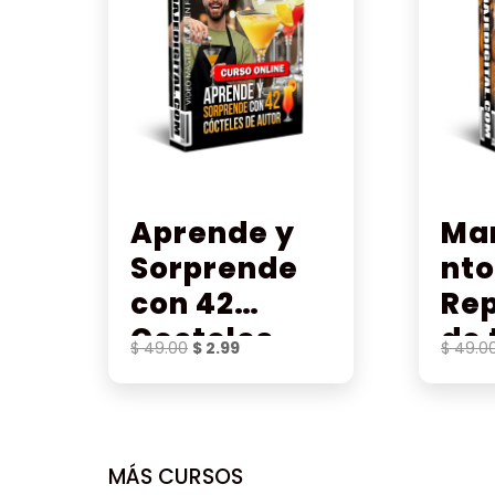
Aprende y
Ma
Sorprende
nto
con 42
Re
Cocteles
de 
El
El
$
49.00
$
2.99
$
49.0
Gui
precio
precio
original
actual
Ele
era:
es:
$ 49.00.
$ 2.99.
MÁS CURSOS