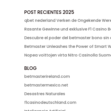
era:
es:
precio
precio
$ 49.00.
$ 2.99.
original
actual
POST RECIENTES 2025
era:
es:
qbet nederland Verken de Ongekende Were
$ 53.82.
$ 47.99.
Rasante Gewinne und exklusive F1 Casino Bo
Descubre el poder del betmaster bono sin d
Betmaster Unleashes the Power of Smart W
Nopea voittojen virta Nitro Casinolla Suo
BLOG
betmasterireland.com
betmastermexico.net
Desastres Naturales
f1casinodeutschland.com