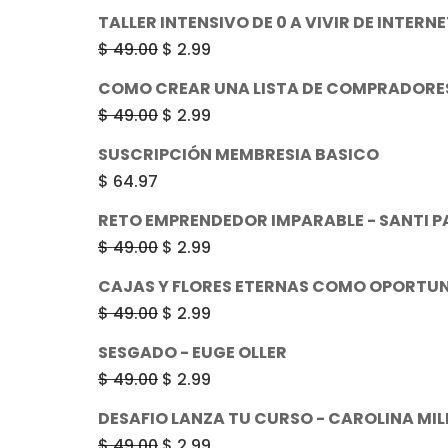
TALLER INTENSIVO DE 0 A VIVIR DE INTER
El
El
$
49.00
$
2.99
precio
precio
COMO CREAR UNA LISTA DE COMPRADORES
original
actual
El
El
$
49.00
$
2.99
era:
es:
precio
precio
SUSCRIPCIÓN MEMBRESIA BASICO
$ 49.00.
$ 2.99.
original
actual
$
64.97
era:
es:
RETO EMPRENDEDOR IMPARABLE - SANTI P
$ 49.00.
$ 2.99.
El
El
$
49.00
$
2.99
precio
precio
CAJAS Y FLORES ETERNAS COMO OPORTUN
original
actual
El
El
$
49.00
$
2.99
era:
es:
precio
precio
SESGADO - EUGE OLLER
$ 49.00.
$ 2.99.
original
actual
El
El
$
49.00
$
2.99
era:
es:
precio
precio
DESAFIO LANZA TU CURSO - CAROLINA MI
$ 49.00.
$ 2.99.
original
actual
El
El
$
49.00
$
2.99