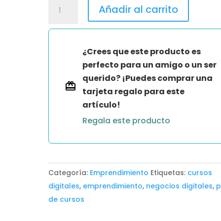
COMO
Añadir al carrito
CREAR
UNA
LISTA
¿Crees que este producto es
DE
perfecto para un amigo o un ser
COMPRADORES
querido? ¡Puedes comprar una
GRATIS
tarjeta regalo para este
-
artículo!
YADIRA
Regala este producto
BARBOZA
cantidad
Categoría:
Emprendimiento
Etiquetas:
cursos
digitales
,
emprendimiento
,
negocios digitales
,
p
de cursos