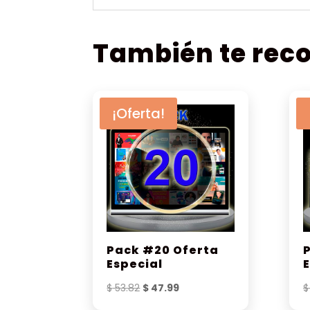
También te re
¡Oferta!
Pack #20 Oferta
Especial
El
El
$
53.82
$
47.99
$
precio
precio