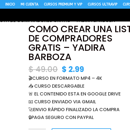
INICIO
MI CUENTA
CURSOS PREMIUM Y VIP
CURSOS ULTRAVIP
CUR
STA DE COMPRADORES GRATIS – YADIRA BARBOZA
COMO CREAR UNA LIS
DE COMPRADORES
GRATIS – YADIRA
BARBOZA
El
El
$
49.00
$
2.99
precio
precio
🎬CURSO EN FORMATO MP4 – 4K
original
actual
📥 CURSO DESCARGABLE
era:
es:
🚨 EL CONTENIDO ESTA EN GOOGLE DRIVE
$ 49.00.
$ 2.99.
📧 CURSO ENVIADO VIA GMAIL
🚀ENVIO RÁPIDO FINALIZADO LA COMPRA
🔒PAGA SEGURO CON PAYPAL