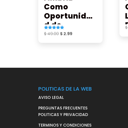
Como
Oportunida
d de
$
Negocio
El
El
$
49.00
$
2.99
Valorado
con
precio
precio
5.00
de 5
original
actual
era:
es:
$ 49.00.
$ 2.99.
POLITICAS DE LA WEB
AVISO LEGAL
PREGUNTAS FRECUENTES
POLITICAS Y PRIVACIDAD
TERMINOS Y CONDICIONES