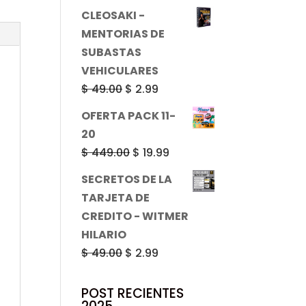
precio
precio
CLEOSAKI -
original
actual
MENTORIAS DE
era:
es:
SUBASTAS
$ 49.00.
$ 2.99.
VEHICULARES
El
El
$
49.00
$
2.99
precio
precio
OFERTA PACK 11-
original
actual
20
era:
es:
El
El
$
449.00
$
19.99
$ 49.00.
$ 2.99.
precio
precio
SECRETOS DE LA
original
actual
TARJETA DE
era:
es:
CREDITO - WITMER
$ 449.00.
$ 19.99.
HILARIO
El
El
$
49.00
$
2.99
precio
precio
original
actual
POST RECIENTES