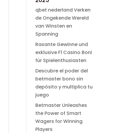
2025
era:
es:
$ 49.00.
$ 2.99.
qbet nederland Verken
de Ongekende Wereld
van Winsten en
Spanning
Rasante Gewinne und
exklusive F1 Casino Boni
für Spielenthusiasten
Descubre el poder del
betmaster bono sin
depósito y multiplica tu
juego
Betmaster Unleashes
the Power of Smart
Wagers for Winning
Players