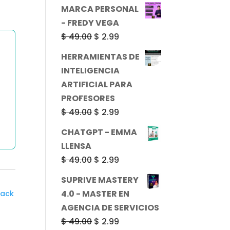
precio
precio
MARCA PERSONAL
original
actual
- FREDY VEGA
era:
es:
El
El
$
49.00
$
2.99
$ 49.00.
$ 2.99.
precio
precio
HERRAMIENTAS DE
original
actual
INTELIGENCIA
era:
es:
ARTIFICIAL PARA
$ 49.00.
$ 2.99.
PROFESORES
El
El
$
49.00
$
2.99
precio
precio
CHATGPT - EMMA
original
actual
LLENSA
era:
es:
El
El
$
49.00
$
2.99
$ 49.00.
$ 2.99.
precio
precio
SUPRIVE MASTERY
original
actual
4.0 - MASTER EN
ack
era:
es:
AGENCIA DE SERVICIOS
$ 49.00.
$ 2.99.
El
El
$
49.00
$
2.99