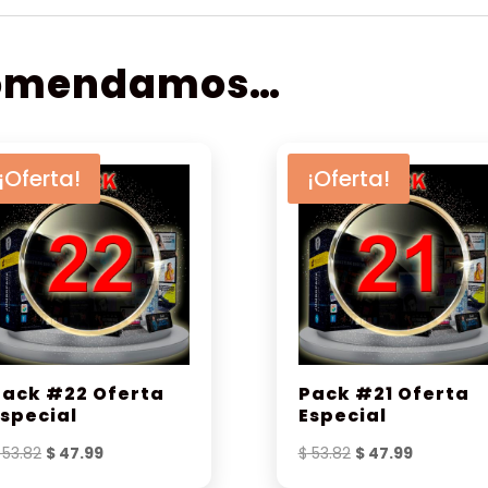
comendamos…
¡Oferta!
¡Oferta!
Pack #22 Oferta
Pack #21 Oferta
Especial
Especial
El
El
El
El
53.82
$
47.99
$
53.82
$
47.99
precio
precio
precio
precio