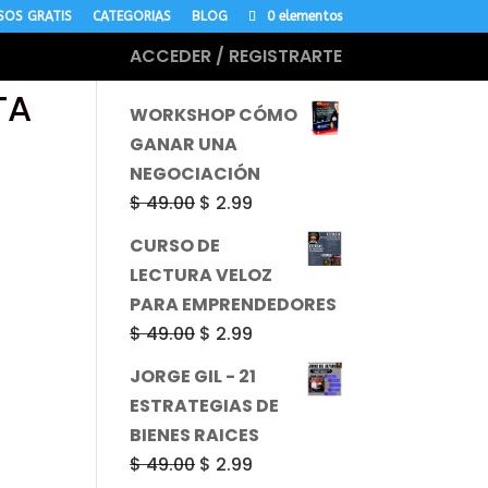
SOS GRATIS
CATEGORIAS
BLOG
0 elementos
ACCEDER / REGISTRARTE
MÁS CURSOS
TA
WORKSHOP CÓMO
GANAR UNA
NEGOCIACIÓN
El
El
$
49.00
$
2.99
precio
precio
CURSO DE
original
actual
LECTURA VELOZ
era:
es:
PARA EMPRENDEDORES
$ 49.00.
$ 2.99.
El
El
$
49.00
$
2.99
precio
precio
JORGE GIL - 21
original
actual
ESTRATEGIAS DE
era:
es:
BIENES RAICES
$ 49.00.
$ 2.99.
El
El
$
49.00
$
2.99