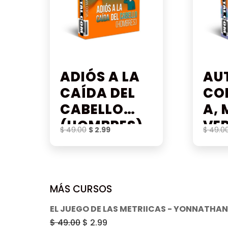
ADIÓS A LA
AU
CAÍDA DEL
CO
CABELLO
A, 
(HOMBRES)
VE
El
El
$
49.00
$
2.99
$
49.0
precio
precio
original
actual
era:
es:
$ 49.00.
$ 2.99.
MÁS CURSOS
EL JUEGO DE LAS METRIICAS - YONNATHA
El
El
$
49.00
$
2.99