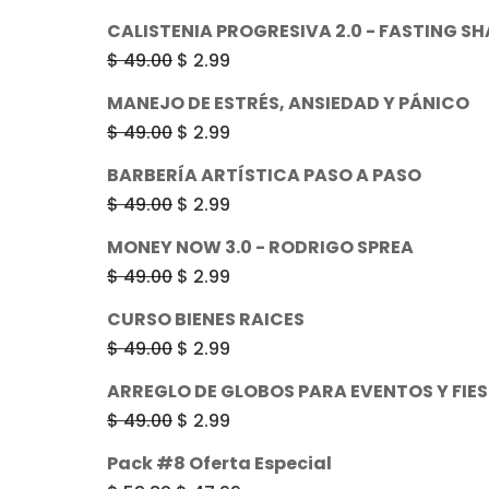
precio
precio
CALISTENIA PROGRESIVA 2.0 - FASTING SH
original
actual
El
El
$
49.00
$
2.99
era:
es:
precio
precio
MANEJO DE ESTRÉS, ANSIEDAD Y PÁNICO
$ 49.00.
$ 2.99.
original
actual
El
El
$
49.00
$
2.99
era:
es:
precio
precio
BARBERÍA ARTÍSTICA PASO A PASO
$ 49.00.
$ 2.99.
original
actual
El
El
$
49.00
$
2.99
era:
es:
precio
precio
MONEY NOW 3.0 - RODRIGO SPREA
$ 49.00.
$ 2.99.
original
actual
El
El
$
49.00
$
2.99
era:
es:
precio
precio
CURSO BIENES RAICES
$ 49.00.
$ 2.99.
original
actual
El
El
$
49.00
$
2.99
era:
es:
precio
precio
ARREGLO DE GLOBOS PARA EVENTOS Y FIE
$ 49.00.
$ 2.99.
original
actual
El
El
$
49.00
$
2.99
era:
es:
precio
precio
Pack #8 Oferta Especial
$ 49.00.
$ 2.99.
original
actual