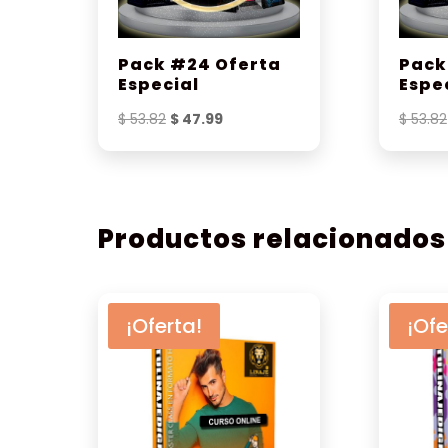
Pack #24 Oferta
Pack
Especial
Espe
El
El
$
53.82
$
47.99
$
53.82
precio
precio
original
actual
era:
es:
$ 53.82.
$ 47.99.
Productos relacionados
¡Oferta!
¡Ofe