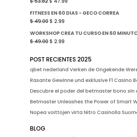
El
El
$
53.82
$
47.99
era:
es:
precio
precio
FITNESS EN 60 DIAS - GECO CORREA
$ 49.00.
$ 2.99.
original
actual
El
El
$
49.00
$
2.99
era:
es:
precio
precio
WORKSHOP CREA TU CURSO EN 60 MINUTOS
$ 53.82.
$ 47.99.
original
actual
El
El
$
49.00
$
2.99
era:
es:
precio
precio
$ 49.00.
$ 2.99.
original
actual
POST RECIENTES 2025
era:
es:
qbet nederland Verken de Ongekende Were
$ 49.00.
$ 2.99.
Rasante Gewinne und exklusive F1 Casino Bo
Descubre el poder del betmaster bono sin d
Betmaster Unleashes the Power of Smart W
Nopea voittojen virta Nitro Casinolla Suo
BLOG