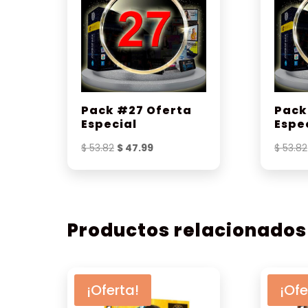
Pack #27 Oferta
Pack
Especial
Espe
El
El
$
53.82
$
47.99
$
53.82
precio
precio
original
actual
era:
es:
$ 53.82.
$ 47.99.
Productos relacionados
¡Oferta!
¡Ofe