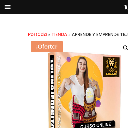
Tu
Portada
»
TIENDA
»
APRENDE Y EMPRENDE TE
¡Oferta!
WORDPRESS DISEÑO WEB
ELEMENTOR
$
2.99
+