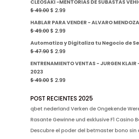
CLEOSAKI -MENTORIAS DE SUBASTAS VEH
$ 53.82.
$ 47.99.
original
actual
El
El
$
49.00
$
2.99
era:
es:
precio
precio
HABLAR PARA VENDER - ALVARO MENDOZ
$ 49.00.
$ 2.99.
original
actual
El
El
$
49.00
$
2.99
era:
es:
precio
precio
Automatiza y Digitaliza tu Negocio de S
$ 49.00.
$ 2.99.
original
actual
El
El
$
47.90
$
2.99
era:
es:
precio
precio
ENTRENAMIENTO VENTAS - JURGEN KLAIR
$ 49.00.
$ 2.99.
original
actual
2023
era:
es:
El
El
$
49.00
$
2.99
$ 47.90.
$ 2.99.
precio
precio
original
actual
POST RECIENTES 2025
era:
es:
qbet nederland Verken de Ongekende Were
$ 49.00.
$ 2.99.
Rasante Gewinne und exklusive F1 Casino Bo
Descubre el poder del betmaster bono sin d