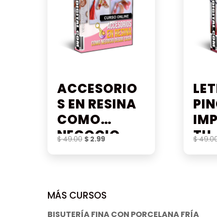
ACCESORIO
LET
S EN RESINA
PIN
COMO
IM
NEGOCIO
TU
El
El
$
49.00
$
2.99
$
49.0
DESDE CASA
CR
precio
precio
original
actual
D
era:
es:
$ 49.00.
$ 2.99.
MÁS CURSOS
BISUTERÍA FINA CON PORCELANA FRÍA