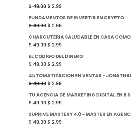
El
El
$
49.00
$
2.99
precio
precio
FUNDAMENTOS DE INVERTIR EN CRYPTO
original
actual
El
El
$
49.00
$
2.99
era:
es:
precio
precio
CHARCUTERIA SALUDABLE EN CASA COMO
$ 49.00.
$ 2.99.
original
actual
El
El
$
49.00
$
2.99
era:
es:
precio
precio
EL CODIGO DEL DINERO
$ 49.00.
$ 2.99.
original
actual
El
El
$
49.00
$
2.99
era:
es:
precio
precio
AUTOMATIZACION EN VENTAS - JONATHA
$ 49.00.
$ 2.99.
original
actual
El
El
$
49.00
$
2.99
era:
es:
precio
precio
TU AGENCIA DE MARKETING DIGITAL EN 6
$ 49.00.
$ 2.99.
original
actual
El
El
$
49.00
$
2.99
era:
es:
precio
precio
SUPRIVE MASTERY 4.0 - MASTER EN AGENC
$ 49.00.
$ 2.99.
original
actual
El
El
$
49.00
$
2.99
era:
es:
precio
precio