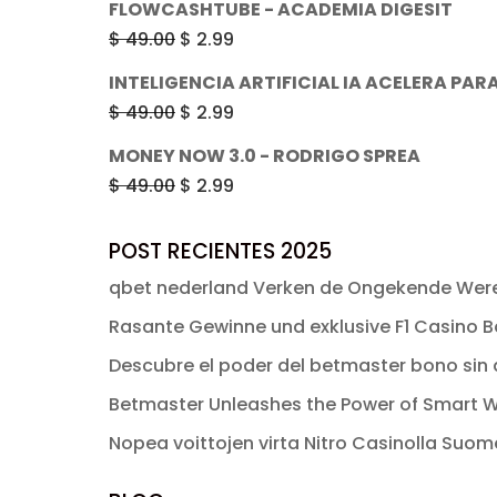
FLOWCASHTUBE - ACADEMIA DIGESIT
$ 49.00.
$ 2.99.
original
actual
El
El
$
49.00
$
2.99
era:
es:
precio
precio
INTELIGENCIA ARTIFICIAL IA ACELERA PAR
$ 49.00.
$ 2.99.
original
actual
El
El
$
49.00
$
2.99
era:
es:
precio
precio
MONEY NOW 3.0 - RODRIGO SPREA
$ 49.00.
$ 2.99.
original
actual
El
El
$
49.00
$
2.99
era:
es:
precio
precio
$ 49.00.
$ 2.99.
original
actual
POST RECIENTES 2025
era:
es:
qbet nederland Verken de Ongekende Were
$ 49.00.
$ 2.99.
Rasante Gewinne und exklusive F1 Casino Bo
Descubre el poder del betmaster bono sin d
Betmaster Unleashes the Power of Smart W
Nopea voittojen virta Nitro Casinolla Suo