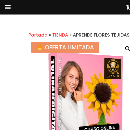
Tu
Portada
»
TIENDA
»
APRENDE FLORES TEJIDAS
OFERTA LIMITADA
ENIGMA 2.0 
$
2.99