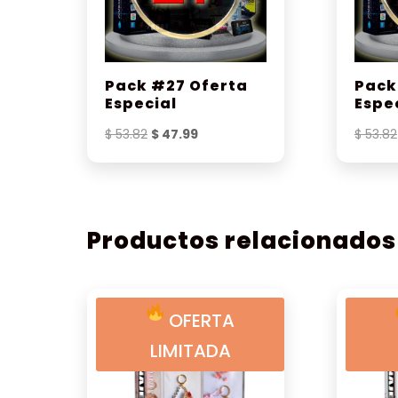
Pack #27 Oferta
Pack
Especial
Espe
El
El
$
53.82
$
47.99
$
53.82
precio
precio
original
actual
era:
es:
$ 53.82.
$ 47.99.
Productos relacionados
OFERTA
LIMITADA