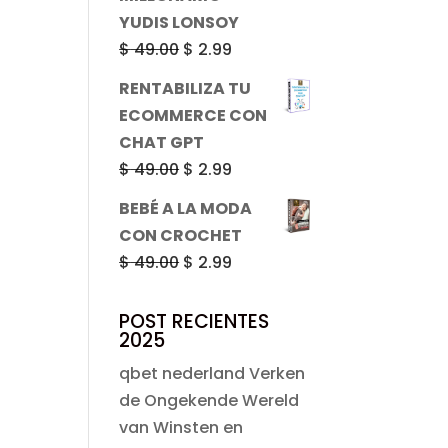
era:
es:
YUDIS LONSOY
$ 49.90.
$ 2.99.
El
El
$
49.00
$
2.99
precio
precio
RENTABILIZA TU
original
actual
ECOMMERCE CON
era:
es:
CHAT GPT
$ 49.00.
$ 2.99.
El
El
$
49.00
$
2.99
precio
precio
BEBÉ A LA MODA
original
actual
CON CROCHET
era:
es:
El
El
$
49.00
$
2.99
$ 49.00.
$ 2.99.
precio
precio
original
actual
POST RECIENTES
2025
era:
es:
$ 49.00.
$ 2.99.
qbet nederland Verken
de Ongekende Wereld
van Winsten en