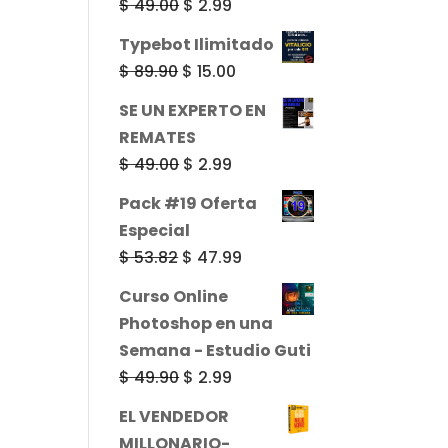
El
El
$
49.00
$
2.99
precio
precio
Typebot Ilimitado
original
actual
El
El
$
89.90
$
15.00
era:
es:
precio
precio
SE UN EXPERTO EN
$ 49.00.
$ 2.99.
original
actual
REMATES
era:
es:
El
El
$
49.00
$
2.99
$ 89.90.
$ 15.00.
precio
precio
Pack #19 Oferta
original
actual
Especial
era:
es:
El
El
$
53.82
$
47.99
$ 49.00.
$ 2.99.
precio
precio
Curso Online
original
actual
Photoshop en una
era:
es:
Semana - Estudio Guti
$ 53.82.
$ 47.99.
El
El
$
49.90
$
2.99
precio
precio
EL VENDEDOR
original
actual
MILLONARIO-