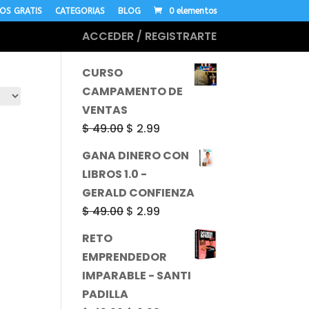
OS GRATIS
CATEGORIAS
BLOG
0 elementos
ACCEDER / REGISTRARTE
MÁS CURSOS
CURSO
CAMPAMENTO DE
VENTAS
El
El
$
49.00
$
2.99
precio
precio
GANA DINERO CON
original
actual
LIBROS 1.0 -
era:
es:
GERALD CONFIENZA
$ 49.00.
$ 2.99.
El
El
$
49.00
$
2.99
precio
precio
RETO
original
actual
EMPRENDEDOR
era:
es:
IMPARABLE - SANTI
$ 49.00.
$ 2.99.
PADILLA