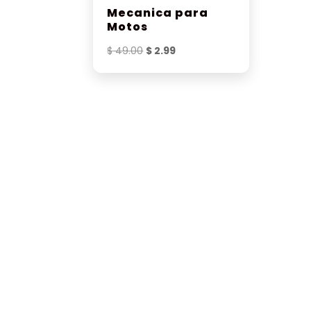
Mecanica para
Motos
El
El
$
49.00
$
2.99
precio
precio
original
actual
era:
es:
$ 49.00.
$ 2.99.