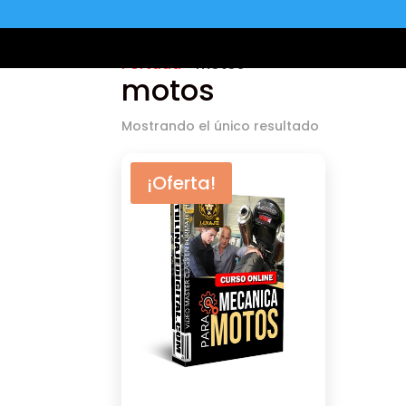
Portada
»
motos
motos
Mostrando el único resultado
¡Oferta!