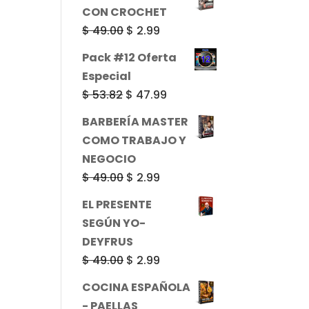
original
actual
CON CROCHET
era:
es:
El
El
$
49.00
$
2.99
$ 49.00.
$ 2.99.
precio
precio
Pack #12 Oferta
original
actual
Especial
era:
es:
El
El
$
53.82
$
47.99
$ 49.00.
$ 2.99.
precio
precio
BARBERÍA MASTER
original
actual
COMO TRABAJO Y
era:
es:
NEGOCIO
$ 53.82.
$ 47.99.
El
El
$
49.00
$
2.99
precio
precio
EL PRESENTE
original
actual
SEGÚN YO-
era:
es:
DEYFRUS
$ 49.00.
$ 2.99.
El
El
$
49.00
$
2.99
precio
precio
COCINA ESPAÑOLA
original
actual
- PAELLAS