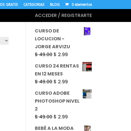
OS GRATIS
CATEGORIAS
BLOG
0 elementos
ACCEDER / REGISTRARTE
MÁS CURSOS
CURSO DE
LOCUCION -
JORGE ARVIZU
El
El
$
49.00
$
2.99
precio
precio
CURSO 24 RENTAS
original
actual
EN 12 MESES
era:
es:
El
El
$
49.00
$
2.99
$ 49.00.
$ 2.99.
precio
precio
CURSO ADOBE
original
actual
PHOTOSHOP NIVEL
era:
es:
2
$ 49.00.
$ 2.99.
El
El
$
49.00
$
2.99
precio
precio
BEBÉ A LA MODA