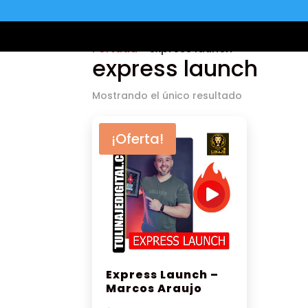
Portada
»
express launch
express launch
Mostrando el único resultado
¡Oferta!
Express Launch –
Marcos Araujo