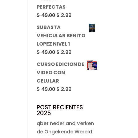
era:
es:
PERFECTAS
$ 49.00.
$ 2.99.
El
El
$
49.00
$
2.99
precio
precio
SUBASTA
original
actual
VEHICULAR BENITO
era:
es:
LOPEZ NIVEL 1
$ 49.00.
$ 2.99.
El
El
$
49.00
$
2.99
precio
precio
CURSO EDICION DE
original
actual
VIDEO CON
era:
es:
CELULAR
$ 49.00.
$ 2.99.
El
El
$
49.00
$
2.99
precio
precio
original
actual
POST RECIENTES
2025
era:
es:
$ 49.00.
$ 2.99.
qbet nederland Verken
de Ongekende Wereld