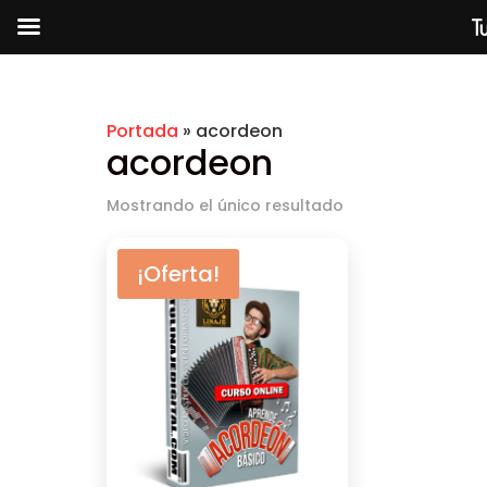
Tu
Portada
»
acordeon
acordeon
Mostrando el único resultado
¡Oferta!