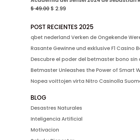
Academia del Sensei 2024 de Sebastián 
$ 49.00.
$ 2.99.
original
actual
El
El
$
49.00
$
2.99
era:
es:
precio
precio
$ 49.00.
$ 2.99.
original
actual
POST RECIENTES 2025
era:
es:
qbet nederland Verken de Ongekende Were
$ 49.00.
$ 2.99.
Rasante Gewinne und exklusive F1 Casino Bo
Descubre el poder del betmaster bono sin d
Betmaster Unleashes the Power of Smart W
Nopea voittojen virta Nitro Casinolla Suo
BLOG
Desastres Naturales
Inteligencia Artificial
Motivacion