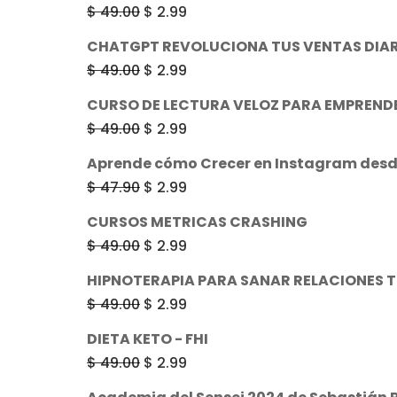
original
actual
El
El
$
49.00
$
2.99
era:
es:
precio
precio
CHATGPT REVOLUCIONA TUS VENTAS DIAR
$ 49.00.
$ 2.99.
original
actual
El
El
$
49.00
$
2.99
era:
es:
precio
precio
CURSO DE LECTURA VELOZ PARA EMPREND
$ 49.00.
$ 2.99.
original
actual
El
El
$
49.00
$
2.99
era:
es:
precio
precio
Aprende cómo Crecer en Instagram desd
$ 49.00.
$ 2.99.
original
actual
El
El
$
47.90
$
2.99
era:
es:
precio
precio
CURSOS METRICAS CRASHING
$ 49.00.
$ 2.99.
original
actual
El
El
$
49.00
$
2.99
era:
es:
precio
precio
HIPNOTERAPIA PARA SANAR RELACIONES 
$ 47.90.
$ 2.99.
original
actual
El
El
$
49.00
$
2.99
era:
es:
precio
precio
DIETA KETO - FHI
$ 49.00.
$ 2.99.
original
actual
El
El
$
49.00
$
2.99
era:
es:
precio
precio