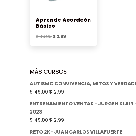
Aprende Acordeón
Básico
El
El
$
49.00
$
2.99
precio
precio
original
actual
era:
es:
$ 49.00.
$ 2.99.
MÁS CURSOS
AUTISMO CONVIVENCIA, MITOS Y VERDAD
El
El
$
49.00
$
2.99
precio
precio
ENTRENAMIENTO VENTAS - JURGEN KLAIR
original
actual
2023
era:
es:
El
El
$
49.00
$
2.99
$ 49.00.
$ 2.99.
precio
precio
RETO 2K- JUAN CARLOS VILLAFUERTE