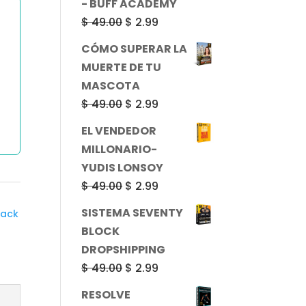
- BUFF ACADEMY
$ 49.00.
$ 2.99.
El
El
$
49.00
$
2.99
precio
precio
CÓMO SUPERAR LA
original
actual
MUERTE DE TU
era:
es:
MASCOTA
$ 49.00.
$ 2.99.
El
El
$
49.00
$
2.99
precio
precio
EL VENDEDOR
original
actual
MILLONARIO-
era:
es:
YUDIS LONSOY
$ 49.00.
$ 2.99.
El
El
$
49.00
$
2.99
precio
precio
SISTEMA SEVENTY
ack
original
actual
BLOCK
era:
es:
DROPSHIPPING
$ 49.00.
$ 2.99.
El
El
$
49.00
$
2.99
precio
precio
RESOLVE
original
actual