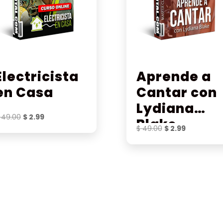
Electricista
Aprende a
en Casa
Cantar con
Lydiana
El
El
49.00
$
2.99
Blake
precio
precio
El
El
$
49.00
$
2.99
original
actual
precio
precio
era:
es:
original
actual
$ 49.00.
$ 2.99.
era:
es:
$ 49.00.
$ 2.99.