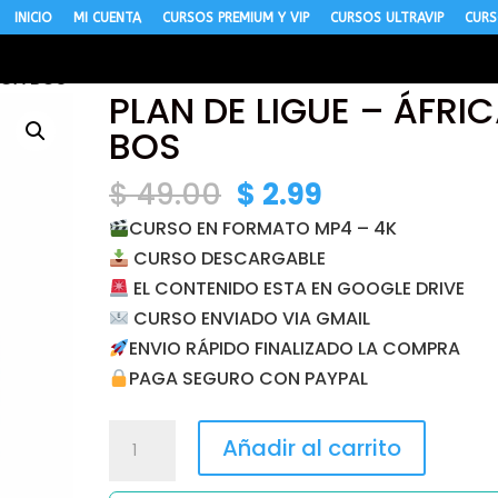
INICIO
MI CUENTA
CURSOS PREMIUM Y VIP
CURSOS ULTRAVIP
CURS
RICA BOS
PLAN DE LIGUE – ÁFRI
BOS
El
El
$
49.00
$
2.99
precio
precio
CURSO EN FORMATO MP4 – 4K
original
actual
CURSO DESCARGABLE
era:
es:
EL CONTENIDO ESTA EN GOOGLE DRIVE
$ 49.00.
$ 2.99.
CURSO ENVIADO VIA GMAIL
ENVIO RÁPIDO FINALIZADO LA COMPRA
PAGA SEGURO CON PAYPAL
PLAN
Añadir al carrito
DE
LIGUE