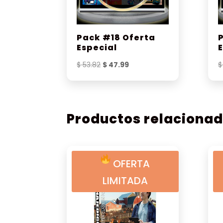
Pack #18 Oferta
Especial
El
El
$
53.82
$
47.99
$
precio
precio
original
actual
era:
es:
$ 53.82.
$ 47.99.
Productos relaciona
OFERTA
LIMITADA