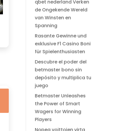
$ 49.00.
$ 2.99.
qbet nederland Verken
de Ongekende Wereld
van Winsten en
Spanning
Rasante Gewinne und
exklusive F1 Casino Boni
für Spielenthusiasten
Descubre el poder del
betmaster bono sin
depósito y multiplica tu
juego
Betmaster Unleashes
the Power of Smart
Wagers for Winning
Players
Nopea voittojen virta