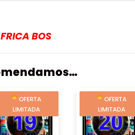
ÁFRICA BOS
comendamos…
OFERTA
OFERTA
LIMITADA
LIMITADA