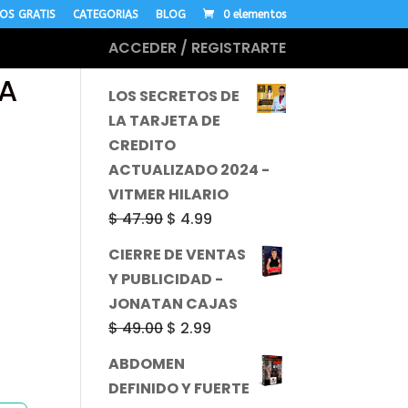
OS GRATIS
CATEGORIAS
BLOG
0 elementos
ACCEDER / REGISTRARTE
MÁS CURSOS
CA
LOS SECRETOS DE
LA TARJETA DE
CREDITO
ACTUALIZADO 2024 -
VITMER HILARIO
El
El
$
47.90
$
4.99
precio
precio
CIERRE DE VENTAS
original
actual
Y PUBLICIDAD -
era:
es:
JONATAN CAJAS
$ 47.90.
$ 4.99.
El
El
$
49.00
$
2.99
precio
precio
ABDOMEN
original
actual
DEFINIDO Y FUERTE
era:
es: