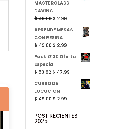
MASTERCLASS -
era:
es:
DAVINCI
$ 49.00.
$ 2.99.
El
El
$
49.00
$
2.99
precio
precio
APRENDE MESAS
original
actual
CON RESINA
era:
es:
El
El
$
49.00
$
2.99
$ 49.00.
$ 2.99.
precio
precio
Pack # 30 Oferta
original
actual
Especial
era:
es:
El
El
$
53.82
$
47.99
$ 49.00.
$ 2.99.
precio
precio
CURSO DE
original
actual
LOCUCION
era:
es:
El
El
$
49.00
$
2.99
$ 53.82.
$ 47.99.
precio
precio
original
actual
POST RECIENTES
2025
era:
es: