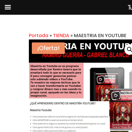
Tu
Portada
»
TIENDA
»
MAESTRIA EN YOUTUBE
¡Oferta!
GOOGLE ADS FACTORY
$
2.99
+
A