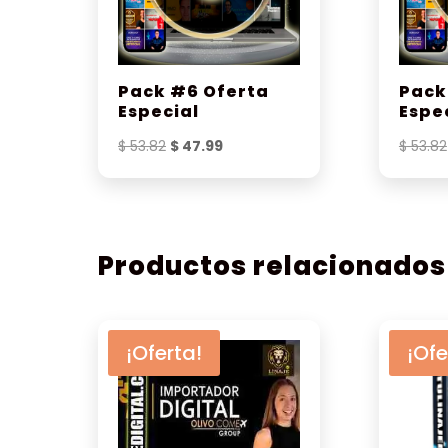
Pack #6 Oferta
Pack
Especial
Espe
El
El
$
53.82
$
47.99
$
53.82
precio
precio
original
actual
era:
es:
$ 53.82.
$ 47.99.
Productos relacionados
¡Oferta!
¡Ofe