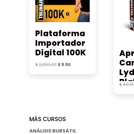
Plataforma
Importador
Digital 100K
Ap
Can
El
El
$
2,000.00
$
9.90
Ly
precio
precio
original
actual
Bla
$
49.0
era:
es:
$ 2,000.00.
$ 9.90.
MÁS CURSOS
ANÁLISIS BURSÁTIL