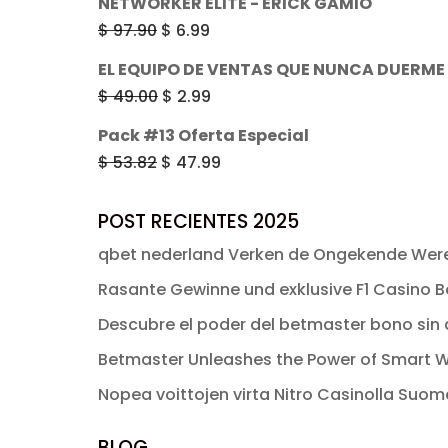
NETWORKER ELITE - ERICK GAMIO
$ 49.00.
$ 2.99.
original
actual
El
El
$
97.90
$
6.99
era:
es:
precio
precio
EL EQUIPO DE VENTAS QUE NUNCA DUERME
$ 49.00.
$ 2.99.
original
actual
El
El
$
49.00
$
2.99
era:
es:
precio
precio
Pack #13 Oferta Especial
$ 97.90.
$ 6.99.
original
actual
El
El
$
53.82
$
47.99
era:
es:
precio
precio
$ 49.00.
$ 2.99.
original
actual
POST RECIENTES 2025
era:
es:
qbet nederland Verken de Ongekende Were
$ 53.82.
$ 47.99.
Rasante Gewinne und exklusive F1 Casino Bo
Descubre el poder del betmaster bono sin d
Betmaster Unleashes the Power of Smart W
Nopea voittojen virta Nitro Casinolla Suo
BLOG