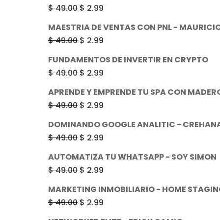
El
El
$
49.00
$
2.99
precio
precio
MAESTRIA DE VENTAS CON PNL - MAURICI
original
actual
El
El
$
49.00
$
2.99
era:
es:
precio
precio
FUNDAMENTOS DE INVERTIR EN CRYPTO
$ 49.00.
$ 2.99.
original
actual
El
El
$
49.00
$
2.99
era:
es:
precio
precio
APRENDE Y EMPRENDE TU SPA CON MADER
$ 49.00.
$ 2.99.
original
actual
El
El
$
49.00
$
2.99
era:
es:
precio
precio
DOMINANDO GOOGLE ANALITIC - CREHAN
$ 49.00.
$ 2.99.
original
actual
El
El
$
49.00
$
2.99
era:
es:
precio
precio
AUTOMATIZA TU WHATSAPP - SOY SIMON
$ 49.00.
$ 2.99.
original
actual
El
El
$
49.00
$
2.99
era:
es:
precio
precio
MARKETING INMOBILIARIO - HOME STAGI
$ 49.00.
$ 2.99.
original
actual
El
El
$
49.00
$
2.99
era:
es:
precio
precio