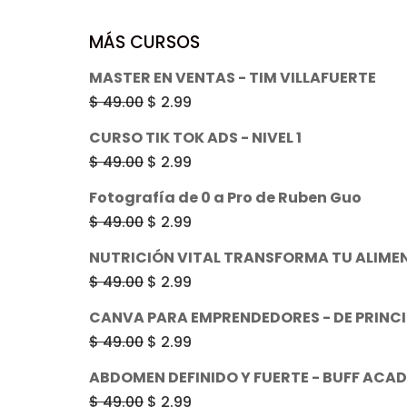
$ 49.00.
$ 2.99.
MÁS CURSOS
MASTER EN VENTAS - TIM VILLAFUERTE
El
El
$
49.00
$
2.99
precio
precio
CURSO TIK TOK ADS - NIVEL 1
original
actual
El
El
$
49.00
$
2.99
era:
es:
precio
precio
Fotografía de 0 a Pro de Ruben Guo
$ 49.00.
$ 2.99.
original
actual
El
El
$
49.00
$
2.99
era:
es:
precio
precio
NUTRICIÓN VITAL TRANSFORMA TU ALIME
$ 49.00.
$ 2.99.
original
actual
El
El
$
49.00
$
2.99
era:
es:
precio
precio
CANVA PARA EMPRENDEDORES - DE PRINCI
$ 49.00.
$ 2.99.
original
actual
El
El
$
49.00
$
2.99
era:
es:
precio
precio
ABDOMEN DEFINIDO Y FUERTE - BUFF ACA
$ 49.00.
$ 2.99.
original
actual
El
El
$
49.00
$
2.99