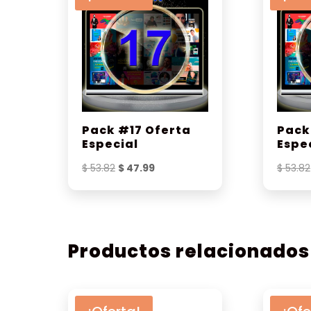
Pack #17 Oferta
Pack
Especial
Espe
El
El
$
53.82
$
47.99
$
53.82
precio
precio
original
actual
era:
es:
$ 53.82.
$ 47.99.
Productos relacionados