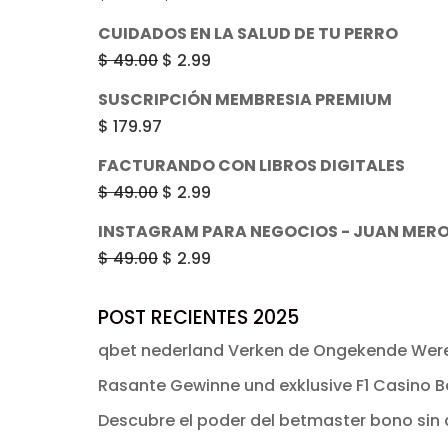
era:
es:
precio
precio
CUIDADOS EN LA SALUD DE TU PERRO
$ 49.00.
$ 2.99.
original
actual
El
El
$
49.00
$
2.99
era:
es:
precio
precio
SUSCRIPCIÓN MEMBRESIA PREMIUM
$ 49.00.
$ 2.99.
original
actual
$
179.97
era:
es:
FACTURANDO CON LIBROS DIGITALES
$ 49.00.
$ 2.99.
El
El
$
49.00
$
2.99
precio
precio
INSTAGRAM PARA NEGOCIOS - JUAN MER
original
actual
El
El
$
49.00
$
2.99
era:
es:
precio
precio
$ 49.00.
$ 2.99.
original
actual
POST RECIENTES 2025
era:
es:
qbet nederland Verken de Ongekende Were
$ 49.00.
$ 2.99.
Rasante Gewinne und exklusive F1 Casino Bo
Descubre el poder del betmaster bono sin d