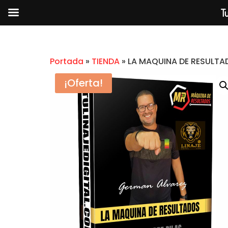
Tu
Portada
»
TIENDA
»
LA MAQUINA DE RESULTA
¡Oferta!
MENTORIA LIBERTAD HIG
- AGUSTIN CASORZO
$
2.99