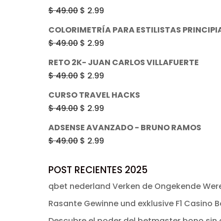
original
actual
El
El
$
49.00
$
2.99
era:
es:
precio
precio
COLORIMETRÍA PARA ESTILISTAS PRINCIPI
$ 49.00.
$ 2.99.
original
actual
El
El
$
49.00
$
2.99
era:
es:
precio
precio
RETO 2K- JUAN CARLOS VILLAFUERTE
$ 49.00.
$ 2.99.
original
actual
El
El
$
49.00
$
2.99
era:
es:
precio
precio
CURSO TRAVEL HACKS
$ 49.00.
$ 2.99.
original
actual
El
El
$
49.00
$
2.99
era:
es:
precio
precio
ADSENSE AVANZADO - BRUNO RAMOS
$ 49.00.
$ 2.99.
original
actual
El
El
$
49.00
$
2.99
era:
es:
precio
precio
$ 49.00.
$ 2.99.
original
actual
POST RECIENTES 2025
era:
es:
qbet nederland Verken de Ongekende Were
$ 49.00.
$ 2.99.
Rasante Gewinne und exklusive F1 Casino Bo
Descubre el poder del betmaster bono sin d