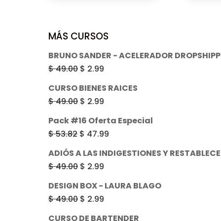
original
actual
era:
es:
$ 49.00.
$ 2.99.
MÁS CURSOS
BRUNO SANDER - ACELERADOR DROPSHIPP
El
El
$
49.00
$
2.99
precio
precio
CURSO BIENES RAICES
original
actual
El
El
$
49.00
$
2.99
era:
es:
precio
precio
Pack #16 Oferta Especial
$ 49.00.
$ 2.99.
original
actual
El
El
$
53.82
$
47.99
era:
es:
precio
precio
ADIÓS A LAS INDIGESTIONES Y RESTABLECE
$ 49.00.
$ 2.99.
original
actual
El
El
$
49.00
$
2.99
era:
es:
precio
precio
DESIGN BOX - LAURA BLAGO
$ 53.82.
$ 47.99.
original
actual
El
El
$
49.00
$
2.99
era:
es:
precio
precio
CURSO DE BARTENDER
$ 49.00.
$ 2.99.