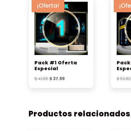
¡Oferta!
¡Ofe
Pack #1 Oferta
Pack
Especial
Espe
El
El
$
41.86
$
37.99
$
53.82
precio
precio
original
actual
era:
es:
$ 41.86.
$ 37.99.
Productos relacionados