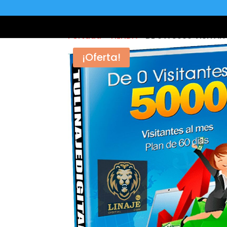
Portada
»
TIENDA
»
DE 0 A 5000 VISITAN
¡Oferta!