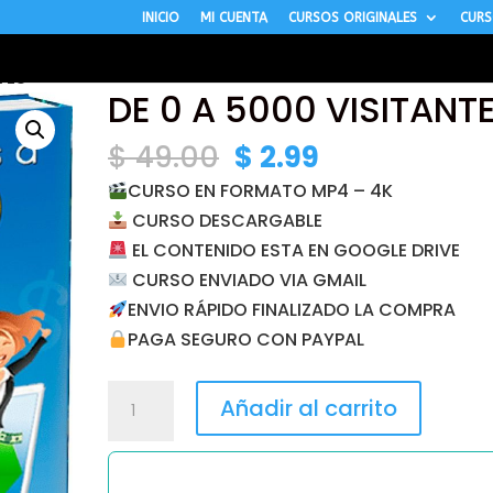
INICIO
MI CUENTA
CURSOS ORIGINALES
CURS
TES
DE 0 A 5000 VISITANT
El
El
$
49.00
$
2.99
precio
precio
CURSO EN FORMATO MP4 – 4K
original
actual
CURSO DESCARGABLE
era:
es:
EL CONTENIDO ESTA EN GOOGLE DRIVE
$ 49.00.
$ 2.99.
CURSO ENVIADO VIA GMAIL
ENVIO RÁPIDO FINALIZADO LA COMPRA
PAGA SEGURO CON PAYPAL
DE
Añadir al carrito
0
A
5000