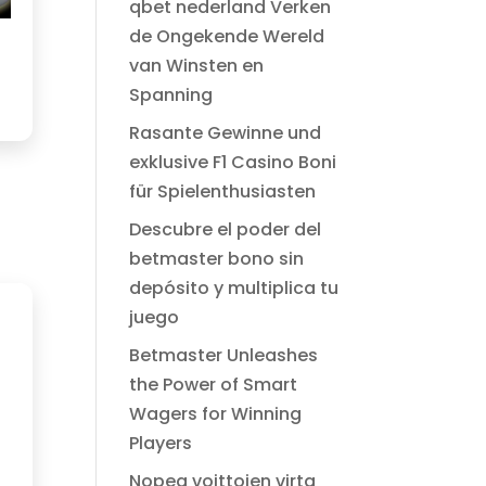
$ 49.00.
$ 2.99.
qbet nederland Verken
de Ongekende Wereld
van Winsten en
Spanning
Rasante Gewinne und
exklusive F1 Casino Boni
für Spielenthusiasten
Descubre el poder del
betmaster bono sin
depósito y multiplica tu
juego
Betmaster Unleashes
the Power of Smart
Wagers for Winning
Players
Nopea voittojen virta