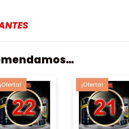
TANTES
comendamos…
¡Oferta!
¡Oferta!