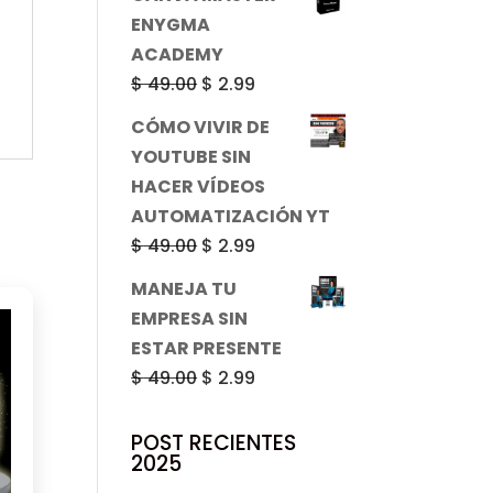
original
actual
ENYGMA
era:
es:
ACADEMY
$ 49.00.
$ 2.99.
El
El
$
49.00
$
2.99
precio
precio
CÓMO VIVIR DE
original
actual
YOUTUBE SIN
era:
es:
HACER VÍDEOS
$ 49.00.
$ 2.99.
AUTOMATIZACIÓN YT
El
El
$
49.00
$
2.99
precio
precio
MANEJA TU
original
actual
EMPRESA SIN
era:
es:
ESTAR PRESENTE
$ 49.00.
$ 2.99.
El
El
$
49.00
$
2.99
precio
precio
original
actual
POST RECIENTES
2025
era:
es: