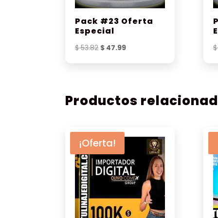
Pack #23 Oferta
Especial
El
El
$
53.82
$
47.99
$
precio
precio
original
actual
era:
es:
$ 53.82.
$ 47.99.
Productos relaciona
¡Oferta!