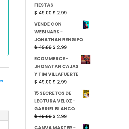
$ 49.00.
$ 2.99.
FIESTAS
El
El
$
49.00
$
2.99
precio
precio
VENDE CON
original
actual
WEBINARS -
era:
es:
JONATHAN RENGIFO
$ 49.00.
$ 2.99.
El
El
$
49.00
$
2.99
precio
precio
ECOMMERCE -
original
actual
JHONATAN CAJAS
era:
es:
Y TIM VILLAFUERTE
$ 49.00.
$ 2.99.
es
El
El
$
49.00
$
2.99
precio
precio
15 SECRETOS DE
original
actual
LECTURA VELOZ -
era:
es:
GABRIEL BLANCO
$ 49.00.
$ 2.99.
El
El
$
49.00
$
2.99
precio
precio
CANVA MASTER -