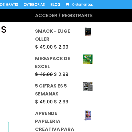
OS GRATIS
CATEGORIAS
BLOG
0 elementos
ACCEDER / REGISTRARTE
MÁS CURSOS
ES
SMACK - EUGE
OLLER
El
El
$
49.00
$
2.99
precio
precio
MEGAPACK DE
original
actual
EXCEL
era:
es:
El
El
$
49.00
$
2.99
$ 49.00.
$ 2.99.
precio
precio
5 CIFRAS ES 5
original
actual
SEMANAS
era:
es:
El
El
$
49.00
$
2.99
$ 49.00.
$ 2.99.
precio
precio
APRENDE
original
actual
PAPELERIA
era:
es:
CREATIVA PARA