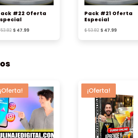
Pack #22 Oferta
Pack #21 Oferta
Especial
Especial
El
El
El
El
53.82
$
47.99
$
53.82
$
47.99
precio
precio
precio
precio
original
actual
original
actual
era:
es:
era:
es:
$ 53.82.
$ 47.99.
$ 53.82.
$ 47.99.
dos
¡Oferta!
¡Oferta!