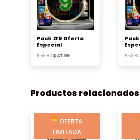
Pack #9 Oferta
Pack
Especial
Espe
El
El
$
53.82
$
47.99
$
53.82
precio
precio
original
actual
era:
es:
$ 53.82.
$ 47.99.
Productos relacionados
OFERTA
LIMITADA