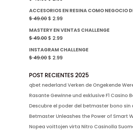
era:
es:
precio
precio
ACCESORIOS EN RESINA COMO NEGOCIO D
$ 49.00.
$ 2.99.
original
actual
El
El
$
49.00
$
2.99
era:
es:
precio
precio
MASTERY EN VENTAS CHALLENGE
$ 49.00.
$ 2.99.
original
actual
El
El
$
49.00
$
2.99
era:
es:
precio
precio
INSTAGRAM CHALLENGE
$ 49.00.
$ 2.99.
original
actual
El
El
$
49.00
$
2.99
era:
es:
precio
precio
$ 49.00.
$ 2.99.
original
actual
POST RECIENTES 2025
era:
es:
qbet nederland Verken de Ongekende Were
$ 49.00.
$ 2.99.
Rasante Gewinne und exklusive F1 Casino Bo
Descubre el poder del betmaster bono sin d
Betmaster Unleashes the Power of Smart W
Nopea voittojen virta Nitro Casinolla Suo