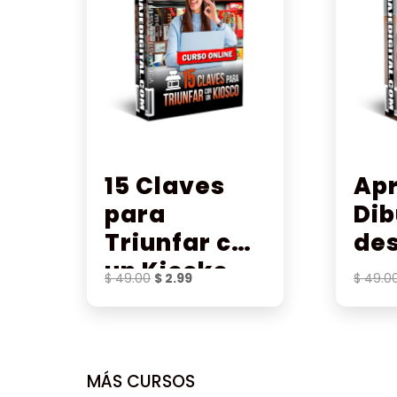
15 Claves
Ap
para
Dib
Triunfar con
de
un Kiosko
El
El
$
49.00
$
2.99
$
49.0
precio
precio
original
actual
era:
es:
$ 49.00.
$ 2.99.
MÁS CURSOS