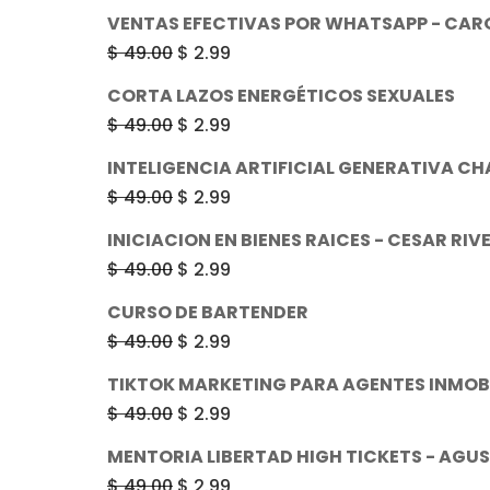
VENTAS EFECTIVAS POR WHATSAPP - CAR
El
El
$
49.00
$
2.99
precio
precio
CORTA LAZOS ENERGÉTICOS SEXUALES
original
actual
El
El
$
49.00
$
2.99
era:
es:
precio
precio
INTELIGENCIA ARTIFICIAL GENERATIVA C
$ 49.00.
$ 2.99.
original
actual
El
El
$
49.00
$
2.99
era:
es:
precio
precio
INICIACION EN BIENES RAICES - CESAR RIV
$ 49.00.
$ 2.99.
original
actual
El
El
$
49.00
$
2.99
era:
es:
precio
precio
CURSO DE BARTENDER
$ 49.00.
$ 2.99.
original
actual
El
El
$
49.00
$
2.99
era:
es:
precio
precio
TIKTOK MARKETING PARA AGENTES INMOB
$ 49.00.
$ 2.99.
original
actual
El
El
$
49.00
$
2.99
era:
es:
precio
precio
MENTORIA LIBERTAD HIGH TICKETS - AGU
$ 49.00.
$ 2.99.
original
actual
El
El
$
49.00
$
2.99