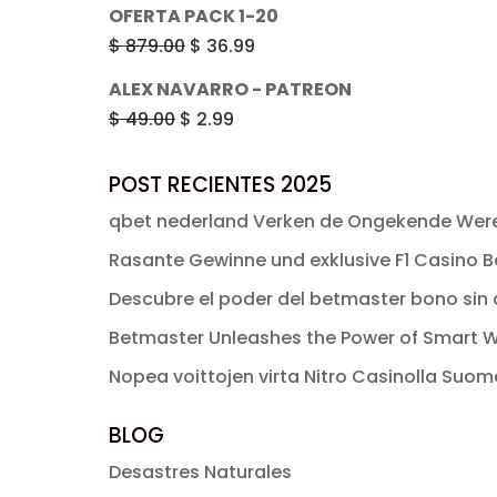
precio
precio
OFERTA PACK 1-20
$ 49.00.
$ 2.99.
original
actual
El
El
$
879.00
$
36.99
era:
es:
precio
precio
ALEX NAVARRO - PATREON
$ 49.00.
$ 2.99.
original
actual
El
El
$
49.00
$
2.99
era:
es:
precio
precio
$ 879.00.
$ 36.99.
original
actual
POST RECIENTES 2025
era:
es:
qbet nederland Verken de Ongekende Were
$ 49.00.
$ 2.99.
Rasante Gewinne und exklusive F1 Casino Bo
Descubre el poder del betmaster bono sin d
Betmaster Unleashes the Power of Smart W
Nopea voittojen virta Nitro Casinolla Suo
BLOG
Desastres Naturales