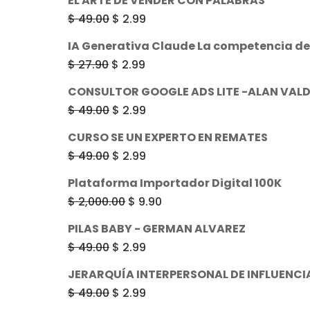
EL ARTE DE VENDER CON PALABRAS
El
El
$
49.00
$
2.99
precio
precio
IA Generativa Claude La competencia d
original
actual
El
El
$
27.90
$
2.99
era:
es:
precio
precio
CONSULTOR GOOGLE ADS LITE -ALAN VAL
$ 49.00.
$ 2.99.
original
actual
El
El
$
49.00
$
2.99
era:
es:
precio
precio
CURSO SE UN EXPERTO EN REMATES
$ 27.90.
$ 2.99.
original
actual
El
El
$
49.00
$
2.99
era:
es:
precio
precio
Plataforma Importador Digital 100K
$ 49.00.
$ 2.99.
original
actual
El
El
$
2,000.00
$
9.90
era:
es:
precio
precio
PILAS BABY - GERMAN ALVAREZ
$ 49.00.
$ 2.99.
original
actual
El
El
$
49.00
$
2.99
era:
es:
precio
precio
JERARQUÍA INTERPERSONAL DE INFLUENCI
$ 2,000.00.
$ 9.90.
original
actual
El
El
$
49.00
$
2.99
era:
es: