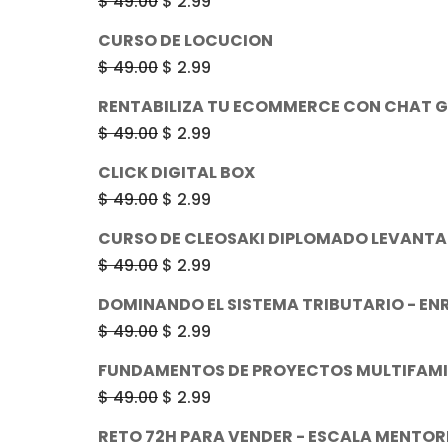
El
El
$
49.00
$
2.99
era:
es:
precio
precio
CURSO DE LOCUCION
$ 49.00.
$ 2.99.
original
actual
El
El
$
49.00
$
2.99
era:
es:
precio
precio
RENTABILIZA TU ECOMMERCE CON CHAT 
$ 49.00.
$ 2.99.
original
actual
El
El
$
49.00
$
2.99
era:
es:
precio
precio
CLICK DIGITAL BOX
$ 49.00.
$ 2.99.
original
actual
El
El
$
49.00
$
2.99
era:
es:
precio
precio
CURSO DE CLEOSAKI DIPLOMADO LEVANTA
$ 49.00.
$ 2.99.
original
actual
El
El
$
49.00
$
2.99
era:
es:
precio
precio
DOMINANDO EL SISTEMA TRIBUTARIO - EN
$ 49.00.
$ 2.99.
original
actual
El
El
$
49.00
$
2.99
era:
es:
precio
precio
FUNDAMENTOS DE PROYECTOS MULTIFAMIL
$ 49.00.
$ 2.99.
original
actual
El
El
$
49.00
$
2.99
era:
es:
precio
precio
RETO 72H PARA VENDER - ESCALA MENTOR
$ 49.00.
$ 2.99.