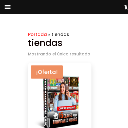
Tu
Portada
»
tiendas
tiendas
Mostrando el único resultado
¡Oferta!