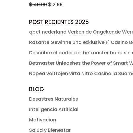
original
actual
El
El
$
49.00
$
2.99
era:
es:
precio
precio
$ 49.00.
$ 2.99.
original
actual
POST RECIENTES 2025
era:
es:
qbet nederland Verken de Ongekende Were
$ 49.00.
$ 2.99.
Rasante Gewinne und exklusive F1 Casino Bo
Descubre el poder del betmaster bono sin d
Betmaster Unleashes the Power of Smart W
Nopea voittojen virta Nitro Casinolla Suo
BLOG
Desastres Naturales
Inteligencia Artificial
Motivacion
Salud y Bienestar