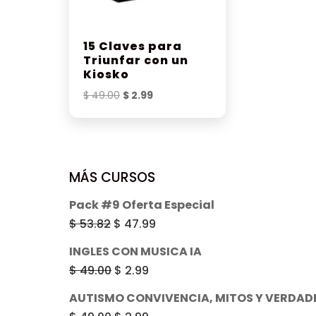
15 Claves para
Triunfar con un
Kiosko
El
El
$
49.00
$
2.99
precio
precio
original
actual
era:
es:
$ 49.00.
$ 2.99.
MÁS CURSOS
Pack #9 Oferta Especial
El
El
$
53.82
$
47.99
precio
precio
INGLES CON MUSICA IA
original
actual
El
El
$
49.00
$
2.99
era:
es:
precio
precio
AUTISMO CONVIVENCIA, MITOS Y VERDAD
$ 53.82.
$ 47.99.
original
actual