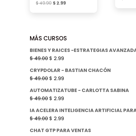
El
El
$
49.90
$
2.99
precio
precio
original
actual
era:
es:
$ 49.90.
$ 2.99.
MÁS CURSOS
BIENES Y RAICES -ESTRATEGIAS AVANZADA
El
El
$
49.00
$
2.99
precio
precio
CRYPDOLAR - BASTIAN CHACÓN
original
actual
El
El
$
49.00
$
2.99
era:
es:
precio
precio
AUTOMATIZATUBE - CARLOTTA SABINA
$ 49.00.
$ 2.99.
original
actual
El
El
$
49.00
$
2.99
era:
es:
precio
precio
IA ACELERA INTELIGENCIA ARTIFICIAL PAR
$ 49.00.
$ 2.99.
original
actual
El
El
$
49.00
$
2.99
era:
es:
precio
precio
CHAT GTP PARA VENTAS
$ 49.00.
$ 2.99.
original
actual