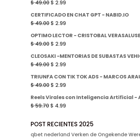
El
El
$
49.00
$
2.99
era:
es:
precio
precio
CERTIFICADO EN CHAT GPT - NABID.IO
$ 49.00.
$ 2.99.
original
actual
El
El
$
49.00
$
2.99
era:
es:
precio
precio
OPTIMO LECTOR - CRISTOBAL VERASALUS
$ 49.00.
$ 2.99.
original
actual
El
El
$
49.00
$
2.99
era:
es:
precio
precio
CLEOSAKI -MENTORIAS DE SUBASTAS VEH
$ 49.00.
$ 2.99.
original
actual
El
El
$
49.00
$
2.99
era:
es:
precio
precio
TRIUNFA CON TIK TOK ADS - MARCOS AR
$ 49.00.
$ 2.99.
original
actual
El
El
$
49.00
$
2.99
era:
es:
precio
precio
Reels Virales con Inteligencia Artificial 
$ 49.00.
$ 2.99.
original
actual
El
El
$
59.70
$
4.99
era:
es:
precio
precio
$ 49.00.
$ 2.99.
original
actual
POST RECIENTES 2025
era:
es:
qbet nederland Verken de Ongekende Were
$ 59.70.
$ 4.99.