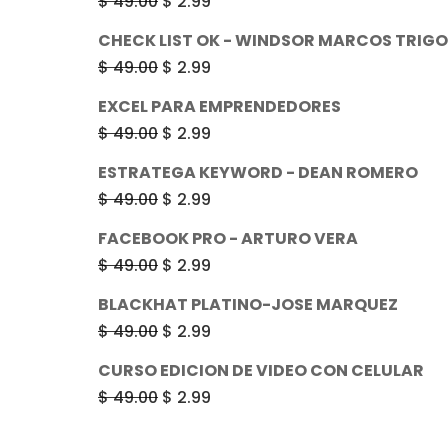
El
El
$
49.00
$
2.99
era:
es:
precio
precio
CHECK LIST OK - WINDSOR MARCOS TRIGO
$ 49.00.
$ 2.99.
original
actual
El
El
$
49.00
$
2.99
era:
es:
precio
precio
EXCEL PARA EMPRENDEDORES
$ 49.00.
$ 2.99.
original
actual
El
El
$
49.00
$
2.99
era:
es:
precio
precio
ESTRATEGA KEYWORD - DEAN ROMERO
$ 49.00.
$ 2.99.
original
actual
El
El
$
49.00
$
2.99
era:
es:
precio
precio
FACEBOOK PRO - ARTURO VERA
$ 49.00.
$ 2.99.
original
actual
El
El
$
49.00
$
2.99
era:
es:
precio
precio
BLACKHAT PLATINO-JOSE MARQUEZ
$ 49.00.
$ 2.99.
original
actual
El
El
$
49.00
$
2.99
era:
es:
precio
precio
CURSO EDICION DE VIDEO CON CELULAR
$ 49.00.
$ 2.99.
original
actual
El
El
$
49.00
$
2.99
era:
es:
precio
precio
$ 49.00.
$ 2.99.