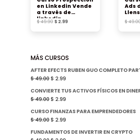
en Linkedin Vende
Ads 
a través de
Llen
linkedin
El
El
$
49.90
$
2.99
$
49.0
precio
precio
original
actual
era:
es:
$ 49.90.
$ 2.99.
MÁS CURSOS
AFTER EFECTS RUBEN GUO COMPLETO PART
El
El
$
49.00
$
2.99
precio
precio
CONVIERTE TUS ACTIVOS FÍSICOS EN DINE
original
actual
El
El
$
49.00
$
2.99
era:
es:
precio
precio
CURSO FINANZAS PARA EMPRENDEDORES
$ 49.00.
$ 2.99.
original
actual
El
El
$
49.00
$
2.99
era:
es:
precio
precio
FUNDAMENTOS DE INVERTIR EN CRYPTO
$ 49.00.
$ 2.99.
original
actual