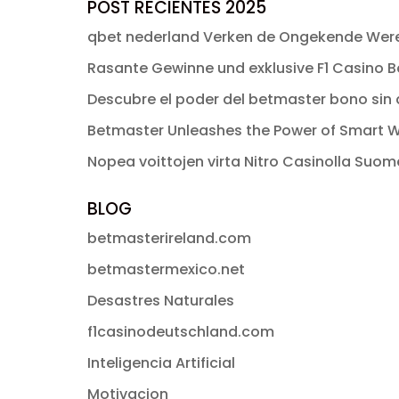
original
actual
POST RECIENTES 2025
era:
es:
qbet nederland Verken de Ongekende Were
$ 49.00.
$ 2.99.
Rasante Gewinne und exklusive F1 Casino Bo
Descubre el poder del betmaster bono sin d
Betmaster Unleashes the Power of Smart W
Nopea voittojen virta Nitro Casinolla Suo
BLOG
betmasterireland.com
betmastermexico.net
Desastres Naturales
f1casinodeutschland.com
Inteligencia Artificial
Motivacion